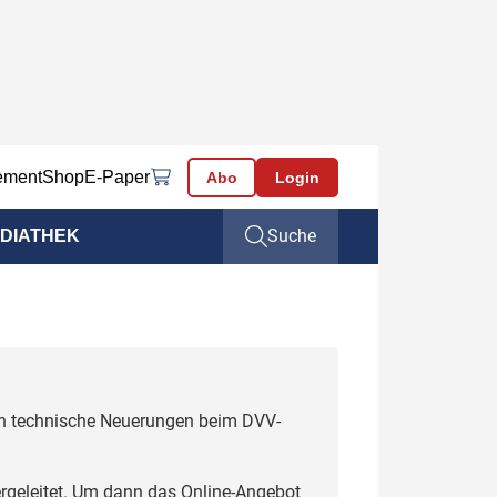
ement
Shop
E-Paper
Abo
Login
Suche
DIATHEK
uch technische Neuerungen beim DVV-
rgeleitet. Um dann das Online-Angebot