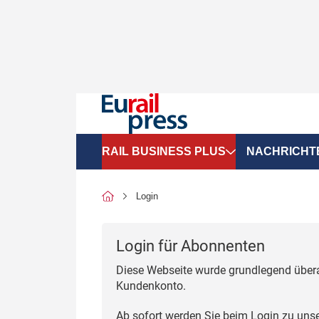
RAIL BUSINESS PLUS
NACHRICHT
Organigramme
Politik
Login
SGV-Marktdaten
Recht
Login für Abonnenten
SPNV-Marktdaten
Personen &
Diese Webseite wurde grundlegend übera
Bilanzen
Unternehme
Kundenkonto.
Recht
Betrieb & S
Ab sofort werden Sie beim Login zu uns