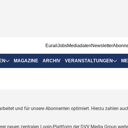
EurailJobs
Mediadaten
Newsletter
Abonn
EN
MAGAZINE
ARCHIV
VERANSTALTUNGEN
ME
Eurailpress-
Veranstaltungen
Rad-Schiene Tagung
 Positionen
IRSA 2025
rbeitet und für unsere Abonnenten optimiert. Hierzu zahlen a
n & Märkte
Branchentermine
ervices
erer neuen zentralen Login-Plattform der DVV Media Group weite