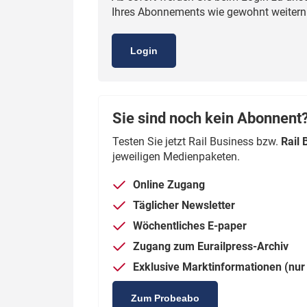
Ihres Abonnements wie gewohnt weiternut
Politik
Fahrzeuge
Verbände: Wer spricht für
Infrastrukt
Login
wen?
ÖPNV
Marktplatz: Wer macht was?
Start-Up-Check
Sie sind noch kein Abonnent
Testen Sie jetzt Rail Business bzw.
Rail 
Thema des Monats
jeweiligen Medienpaketen.
Dossier: Generalsanierung
Online Zugang
Dossier: ETCS
Täglicher Newsletter
Wöchentliches E-paper
Dossier:
Stellwerksbesetzung
Zugang zum Eurailpress-Archiv
Exklusive Marktinformationen (nur 
Zum Probeabo