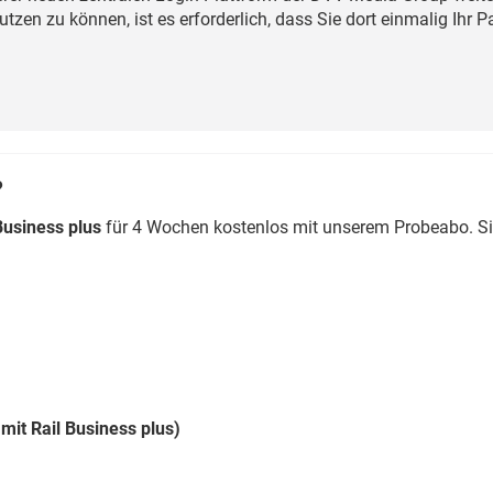
Eurailpress Career Boost
zen zu können, ist es erforderlich, dass Sie dort einmalig Ihr 
 & Komponenten
ur & Ausrüstung
?
Business plus
für 4 Wochen kostenlos mit unserem Probeabo. S
mit Rail Business plus)