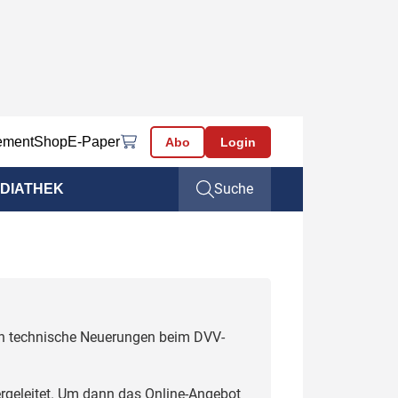
ement
Shop
E-Paper
Abo
Login
Suche
DIATHEK
uch technische Neuerungen beim DVV-
rgeleitet. Um dann das Online-Angebot