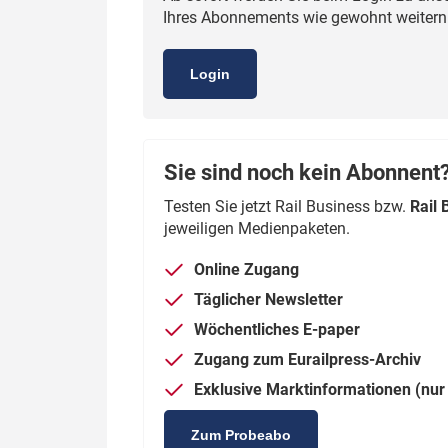
Ihres Abonnements wie gewohnt weiternut
Politik
Fahrzeuge
Verbände: Wer spricht für
Infrastrukt
Login
wen?
ÖPNV
Marktplatz: Wer macht was?
Start-Up-Check
Sie sind noch kein Abonnent
Testen Sie jetzt Rail Business bzw.
Rail 
Thema des Monats
jeweiligen Medienpaketen.
Dossier: Generalsanierung
Online Zugang
Dossier: ETCS
Täglicher Newsletter
Wöchentliches E-paper
Dossier:
Stellwerksbesetzung
Zugang zum Eurailpress-Archiv
Exklusive Marktinformationen (nur 
Zum Probeabo