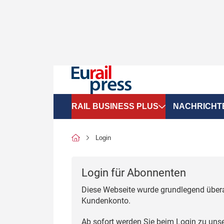
RAIL BUSINESS PLUS
NACHRICHT
Organigramme
Politik
Login
SGV-Marktdaten
Recht
Login für Abonnenten
SPNV-Marktdaten
Personen &
Diese Webseite wurde grundlegend übera
Bilanzen
Unternehme
Kundenkonto.
Recht
Betrieb & S
Ab sofort werden Sie beim Login zu uns