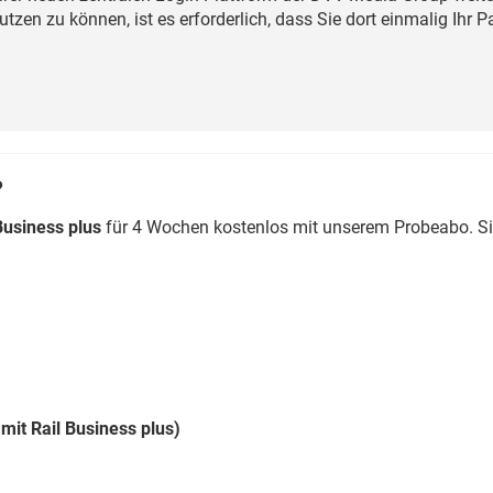
Eurailpress Career Boost
zen zu können, ist es erforderlich, dass Sie dort einmalig Ihr 
 & Komponenten
ur & Ausrüstung
?
Business plus
für 4 Wochen kostenlos mit unserem Probeabo. S
mit Rail Business plus)