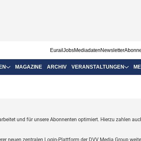
EurailJobs
Mediadaten
Newsletter
Abonn
EN
MAGAZINE
ARCHIV
VERANSTALTUNGEN
ME
Eurailpress-
Veranstaltungen
Rad-Schiene Tagung
 Positionen
IRSA 2025
rbeitet und für unsere Abonnenten optimiert. Hierzu zahlen a
n & Märkte
Branchentermine
ervices
erer neuen zentralen Login-Plattform der DVV Media Group weite