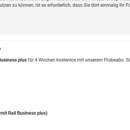
Eurailpress Career Boost
zen zu können, ist es erforderlich, dass Sie dort einmalig Ihr 
 & Komponenten
ur & Ausrüstung
?
Business plus
für 4 Wochen kostenlos mit unserem Probeabo. S
mit Rail Business plus)