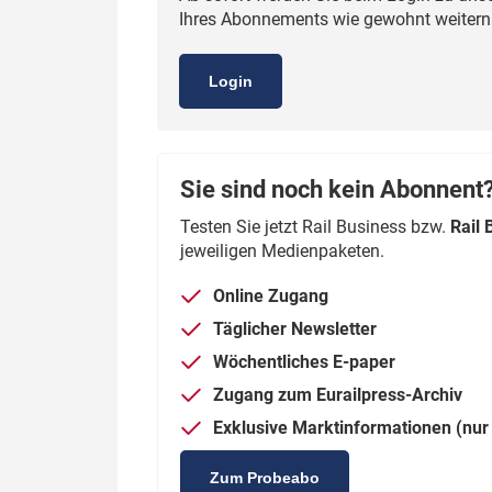
Ihres Abonnements wie gewohnt weiternut
Politik
Fahrzeuge
Verbände: Wer spricht für
Infrastrukt
Login
wen?
ÖPNV
Marktplatz: Wer macht was?
Start-Up-Check
Sie sind noch kein Abonnent
Testen Sie jetzt Rail Business bzw.
Rail 
Thema des Monats
jeweiligen Medienpaketen.
Dossier: Generalsanierung
Online Zugang
Dossier: ETCS
Täglicher Newsletter
Wöchentliches E-paper
Dossier:
Stellwerksbesetzung
Zugang zum Eurailpress-Archiv
Exklusive Marktinformationen (nur 
Zum Probeabo