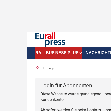
RAIL BUSINESS PLUS
NACHRICHT
Organigramme
Politik
Login
SGV-Marktdaten
Recht
Login für Abonnenten
SPNV-Marktdaten
Personen &
Diese Webseite wurde grundlegend übera
Bilanzen
Unternehme
Kundenkonto.
Recht
Betrieb & S
Ab sofort werden Sie beim Login zu uns