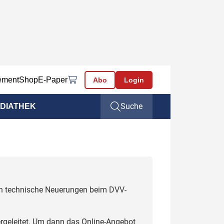
ement
Shop
E-Paper
Abo
Login
Suche
DIATHEK
uch technische Neuerungen beim DVV-
rgeleitet. Um dann das Online-Angebot