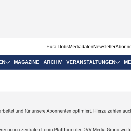
EurailJobs
Mediadaten
Newsletter
Abonn
EN
MAGAZINE
ARCHIV
VERANSTALTUNGEN
ME
Eurailpress-
Veranstaltungen
Rad-Schiene Tagung
 Positionen
IRSA 2025
rbeitet und für unsere Abonnenten optimiert. Hierzu zahlen a
n & Märkte
Branchentermine
ervices
erer neuen zentralen Login-Plattform der DVV Media Group weite