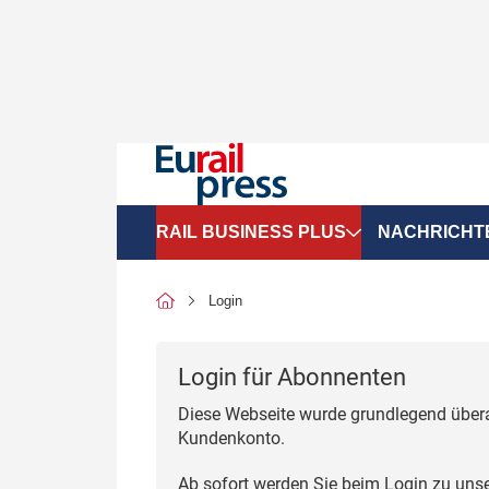
RAIL BUSINESS PLUS
NACHRICHT
Organigramme
Politik
Login
SGV-Marktdaten
Recht
Login für Abonnenten
SPNV-Marktdaten
Personen &
Diese Webseite wurde grundlegend übera
Bilanzen
Unternehme
Kundenkonto.
Recht
Betrieb & S
Ab sofort werden Sie beim Login zu uns