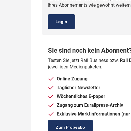
Ihres Abonnements wie gewohnt weiternut
Politik
Fahrzeuge
Verbände: Wer spricht für
Infrastrukt
Login
wen?
ÖPNV
Marktplatz: Wer macht was?
Start-Up-Check
Sie sind noch kein Abonnent
Testen Sie jetzt Rail Business bzw.
Rail 
Thema des Monats
jeweiligen Medienpaketen.
Dossier: Generalsanierung
Online Zugang
Dossier: ETCS
Täglicher Newsletter
Wöchentliches E-paper
Dossier:
Stellwerksbesetzung
Zugang zum Eurailpress-Archiv
Exklusive Marktinformationen (nur 
Zum Probeabo