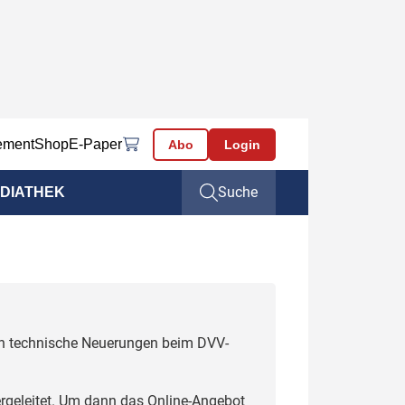
ement
Shop
E-Paper
Abo
Login
Suche
DIATHEK
uch technische Neuerungen beim DVV-
rgeleitet. Um dann das Online-Angebot