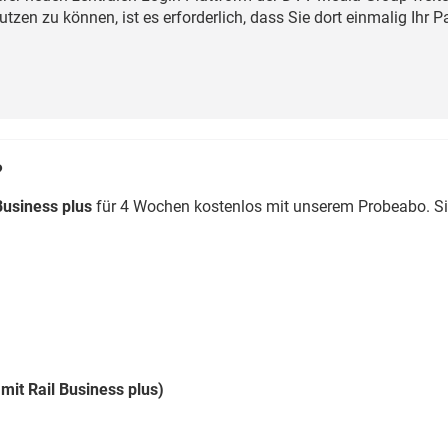
Eurailpress Career Boost
zen zu können, ist es erforderlich, dass Sie dort einmalig Ihr 
 & Komponenten
ur & Ausrüstung
?
Business plus
für 4 Wochen kostenlos mit unserem Probeabo. S
mit Rail Business plus)