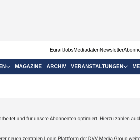
EurailJobs
Mediadaten
Newsletter
Abonn
EN
MAGAZINE
ARCHIV
VERANSTALTUNGEN
ME
Eurailpress-
Veranstaltungen
Rad-Schiene Tagung
 Positionen
IRSA 2025
rbeitet und für unsere Abonnenten optimiert. Hierzu zahlen a
n & Märkte
Branchentermine
ervices
erer neuen zentralen Login-Plattform der DVV Media Group weite