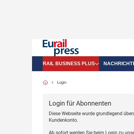
RAIL BUSINESS PLUS
NACHRICHT
Organigramme
Politik
Login
SGV-Marktdaten
Recht
Login für Abonnenten
SPNV-Marktdaten
Personen &
Diese Webseite wurde grundlegend übera
Bilanzen
Unternehme
Kundenkonto.
Recht
Betrieb & S
Ab sofort werden Sie beim Login zu uns