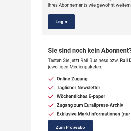
Ihres Abonnements wie gewohnt weiternut
Politik
Fahrzeuge
Verbände: Wer spricht für
Infrastrukt
Login
wen?
ÖPNV
Marktplatz: Wer macht was?
Start-Up-Check
Sie sind noch kein Abonnent
Testen Sie jetzt Rail Business bzw.
Rail 
Thema des Monats
jeweiligen Medienpaketen.
Dossier: Generalsanierung
Online Zugang
Dossier: ETCS
Täglicher Newsletter
Wöchentliches E-paper
Dossier:
Stellwerksbesetzung
Zugang zum Eurailpress-Archiv
Exklusive Marktinformationen (nur 
Zum Probeabo