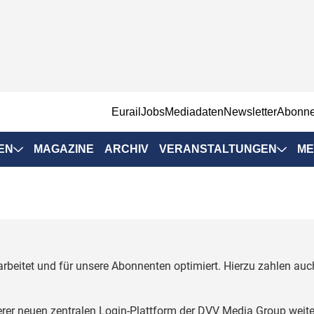
EurailJobs
Mediadaten
Newsletter
Abonn
EN
MAGAZINE
ARCHIV
VERANSTALTUNGEN
ME
Eurailpress-
Veranstaltungen
Rad-Schiene Tagung
 Positionen
IRSA 2025
rbeitet und für unsere Abonnenten optimiert. Hierzu zahlen a
n & Märkte
Branchentermine
ervices
erer neuen zentralen Login-Plattform der DVV Media Group weite