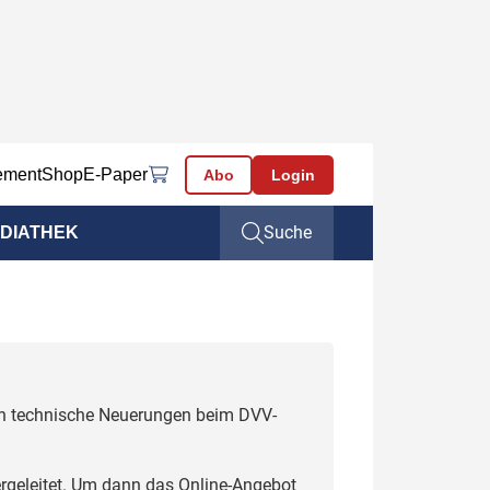
ement
Shop
E-Paper
Abo
Login
Suche
DIATHEK
uch technische Neuerungen beim DVV-
rgeleitet. Um dann das Online-Angebot