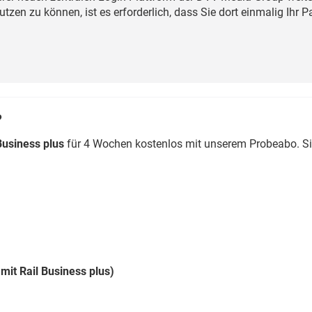
Eurailpress Career Boost
zen zu können, ist es erforderlich, dass Sie dort einmalig Ihr 
 & Komponenten
ur & Ausrüstung
?
Business plus
für 4 Wochen kostenlos mit unserem Probeabo. S
mit Rail Business plus)