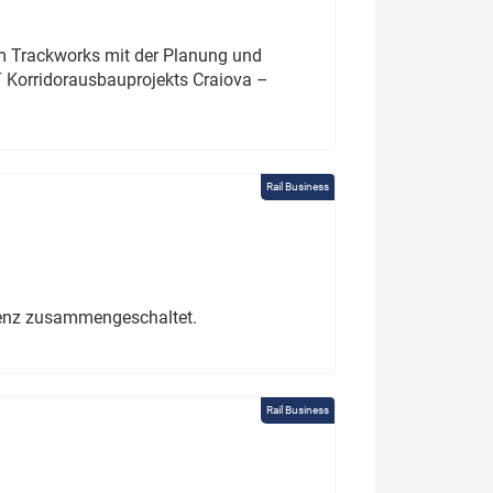
um Trackworks mit der Planung und
 Korridorausbauprojekts Craiova –
Rail Business
erenz zusammengeschaltet.
Rail Business