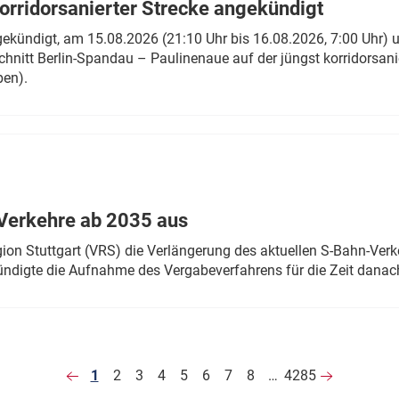
rridorsanierter Strecke angekündigt
gekündigt, am 15.08.2026 (21:10 Uhr bis 16.08.2026, 7:00 Uhr) 
hnitt Berlin-Spandau – Paulinenaue auf der jüngst korridorsan
ben).
Verkehre ab 2035 aus
n Stuttgart (VRS) die Verlängerung des aktuellen S-Bahn-Verk
ndigte die Aufnahme des Vergabeverfahrens für die Zeit danac
1
2
3
4
5
6
7
8
…
4285