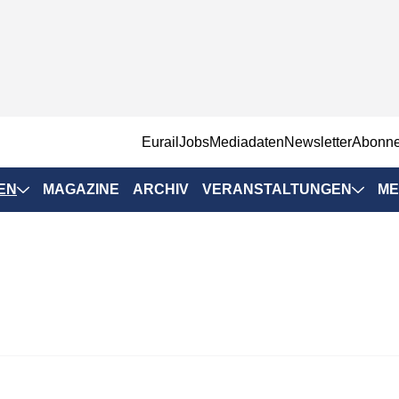
EurailJobs
Mediadaten
Newsletter
Abonn
EN
MAGAZINE
ARCHIV
VERANSTALTUNGEN
ME
Eurailpress-
Veranstaltungen
Rad-Schiene Tagung
 Positionen
IRSA 2025
n & Märkte
Branchentermine
ervices