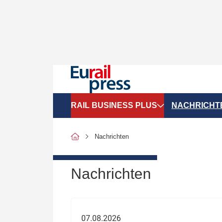
RAIL BUSINESS PLUS
NACHRICHT
Organigramme
Politik
Nachrichten
SGV-Marktdaten
Recht
SPNV-Marktdaten
Personen &
Nachrichten
Bilanzen
Unternehme
Recht
Betrieb & S
07.08.2026