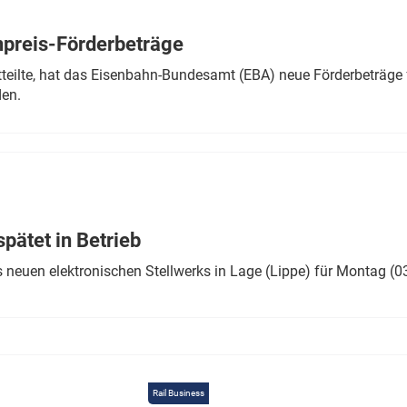
Eurailpress Career Boost
 & Komponenten
preis-Förderbeträge
ur & Ausrüstung
teilte, hat das Eisenbahn-Bundesamt (EBA) neue Förderbeträge 
den.
ätet in Betrieb
 neuen elektronischen Stellwerks in Lage (Lippe) für Montag (0
Rail Business