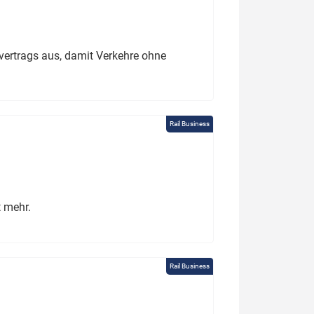
ertrags aus, damit Verkehre ohne
Rail Business
t mehr.
Rail Business