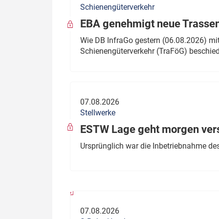
Schienengüterverkehr
Politik
Fahrzeuge
EBA genehmigt neue Trassen
Verbände: Wer spricht für
Infrastrukt
Wie DB InfraGo gestern (06.08.2026) mit
wen?
Schienengüterverkehr (TraFöG) beschie
ÖPNV
Marktplatz: Wer macht was?
Start-Up-Check
07.08.2026
Thema des Monats
Stellwerke
Dossier: Generalsanierung
ESTW Lage geht morgen versp
Dossier: ETCS
Ursprünglich war die Inbetriebnahme des
Dossier:
Stellwerksbesetzung
07.08.2026