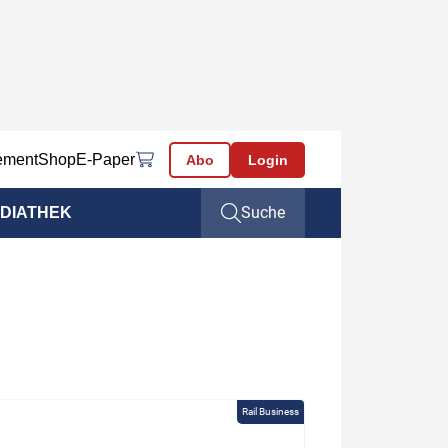
ement
Shop
E-Paper
Abo
Login
Suche
DIATHEK
Rail Business