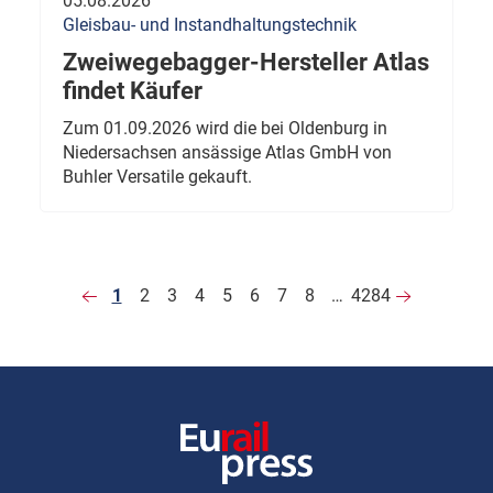
05.08.2026
Gleisbau- und Instandhaltungstechnik
Zweiwegebagger-Hersteller Atlas
findet Käufer
Zum 01.09.2026 wird die bei Oldenburg in
Niedersachsen ansässige Atlas GmbH von
Buhler Versatile gekauft.
1
2
3
4
5
6
7
8
…
4284