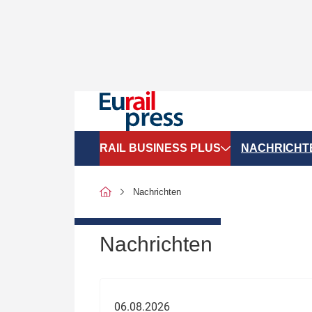
RAIL BUSINESS PLUS
NACHRICHT
Organigramme
Politik
Nachrichten
SGV-Marktdaten
Recht
SPNV-Marktdaten
Personen &
Nachrichten
Bilanzen
Unternehme
Recht
Betrieb & S
06.08.2026