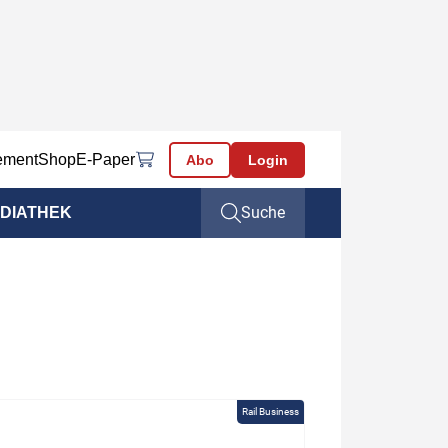
ement
Shop
E-Paper
Abo
Login
Suche
DIATHEK
Rail Business