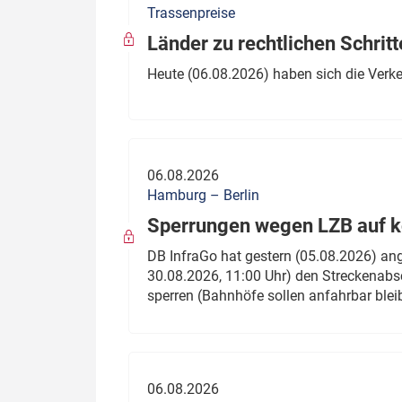
Trassenpreise
Politik
Fahrzeuge
Länder zu rechtlichen Schritt
Verbände: Wer spricht für
Infrastrukt
Heute (06.08.2026) haben sich die Verk
wen?
ÖPNV
Marktplatz: Wer macht was?
Start-Up-Check
06.08.2026
Thema des Monats
Hamburg – Berlin
Sperrungen wegen LZB auf ko
Dossier: Generalsanierung
DB InfraGo hat gestern (05.08.2026) an
Dossier: ETCS
30.08.2026, 11:00 Uhr) den Streckenabsc
sperren (Bahnhöfe sollen anfahrbar blei
Dossier:
Stellwerksbesetzung
06.08.2026