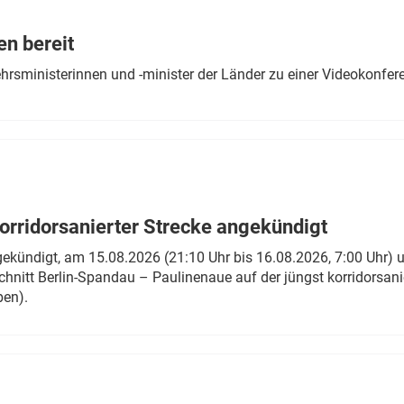
Eurailpress Career Boost
 & Komponenten
en bereit
ur & Ausrüstung
ehrsministerinnen und -minister der Länder zu einer Videokonf
rridorsanierter Strecke angekündigt
gekündigt, am 15.08.2026 (21:10 Uhr bis 16.08.2026, 7:00 Uhr) 
hnitt Berlin-Spandau – Paulinenaue auf der jüngst korridorsan
ben).