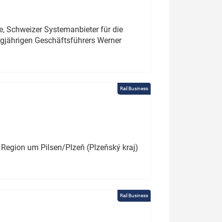
e, Schweizer Systemanbieter für die
angjährigen Geschäftsführers Werner
Rail Business
 Region um Pilsen/Plzeň (Plzeňský kraj)
Rail Business