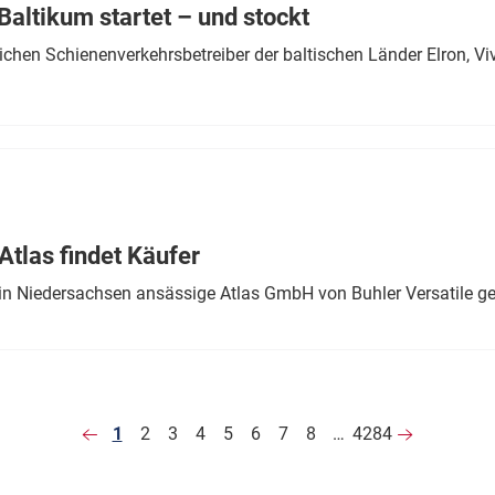
altikum startet – und stockt
chen Schienenverkehrsbetreiber der baltischen Länder Elron, V
tlas findet Käufer
in Niedersachsen ansässige Atlas GmbH von Buhler Versatile ge
1
2
3
4
5
6
7
8
…
4284