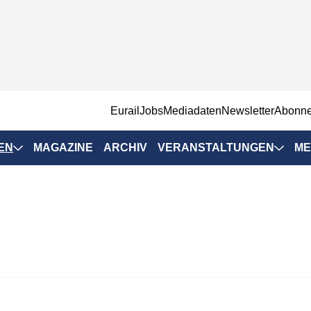
EurailJobs
Mediadaten
Newsletter
Abonn
EN
MAGAZINE
ARCHIV
VERANSTALTUNGEN
ME
Eurailpress-
Veranstaltungen
Rad-Schiene Tagung
 Positionen
IRSA 2025
n & Märkte
Branchentermine
ervices