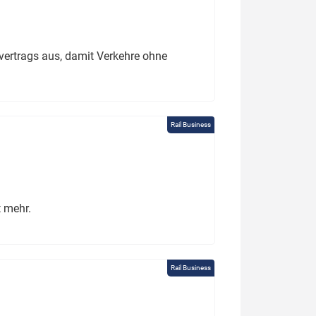
ertrags aus, damit Verkehre ohne
Rail Business
t mehr.
Rail Business