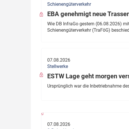
Schienengüterverkehr
Politik
Fahrzeuge
EBA genehmigt neue Trassen
Verbände: Wer spricht für
Infrastrukt
Wie DB InfraGo gestern (06.08.2026) mit
wen?
Schienengüterverkehr (TraFöG) beschie
ÖPNV
Marktplatz: Wer macht was?
Start-Up-Check
07.08.2026
Thema des Monats
Stellwerke
Dossier: Generalsanierung
ESTW Lage geht morgen versp
Dossier: ETCS
Ursprünglich war die Inbetriebnahme des
Dossier:
Stellwerksbesetzung
07.08.2026