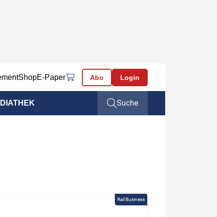
ement
Shop
E-Paper
Abo
Login
Suche
DIATHEK
Rail Business