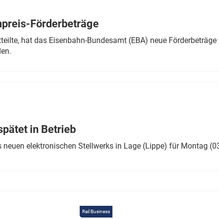
Eurailpress Career Boost
 & Komponenten
preis-Förderbeträge
ur & Ausrüstung
teilte, hat das Eisenbahn-Bundesamt (EBA) neue Förderbeträge 
den.
ätet in Betrieb
 neuen elektronischen Stellwerks in Lage (Lippe) für Montag (0
Rail Business