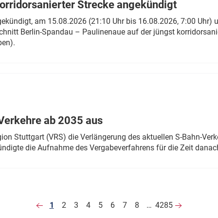
rridorsanierter Strecke angekündigt
gekündigt, am 15.08.2026 (21:10 Uhr bis 16.08.2026, 7:00 Uhr) 
hnitt Berlin-Spandau – Paulinenaue auf der jüngst korridorsan
ben).
Verkehre ab 2035 aus
n Stuttgart (VRS) die Verlängerung des aktuellen S-Bahn-Verk
ndigte die Aufnahme des Vergabeverfahrens für die Zeit danac
1
2
3
4
5
6
7
8
…
4285