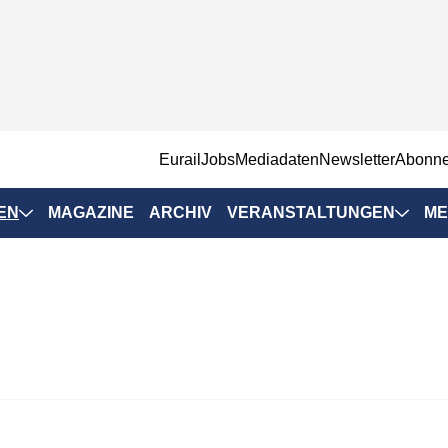
EurailJobs
Mediadaten
Newsletter
Abonn
EN
MAGAZINE
ARCHIV
VERANSTALTUNGEN
ME
Eurailpress-
Veranstaltungen
Rad-Schiene Tagung
 Positionen
IRSA 2025
n & Märkte
Branchentermine
ervices