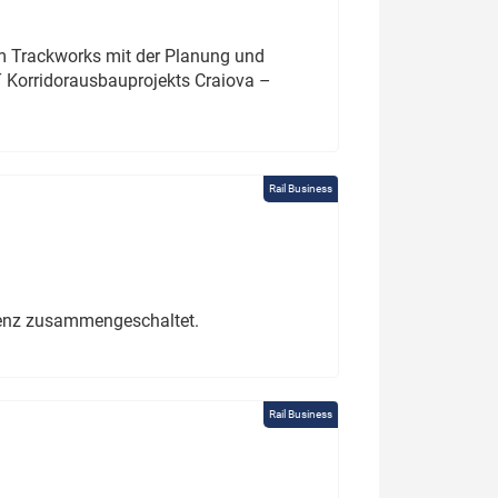
um Trackworks mit der Planung und
 Korridorausbauprojekts Craiova –
Rail Business
erenz zusammengeschaltet.
Rail Business