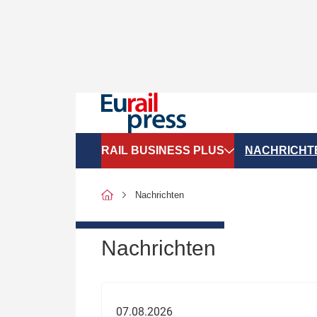
RAIL BUSINESS PLUS
NACHRICHT
Organigramme
Politik
Nachrichten
SGV-Marktdaten
Recht
SPNV-Marktdaten
Personen &
Nachrichten
Bilanzen
Unternehme
Recht
Betrieb & S
07.08.2026