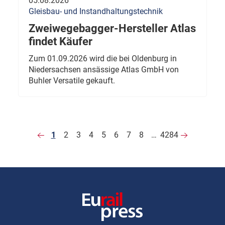
05.08.2026
Gleisbau- und Instandhaltungstechnik
Zweiwegebagger-Hersteller Atlas
findet Käufer
Zum 01.09.2026 wird die bei Oldenburg in
Niedersachsen ansässige Atlas GmbH von
Buhler Versatile gekauft.
1
2
3
4
5
6
7
8
…
4284