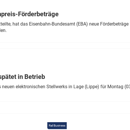
Eurailpress Career Boost
 & Komponenten
preis-Förderbeträge
ur & Ausrüstung
teilte, hat das Eisenbahn-Bundesamt (EBA) neue Förderbeträge 
den.
ätet in Betrieb
 neuen elektronischen Stellwerks in Lage (Lippe) für Montag (0
Rail Business