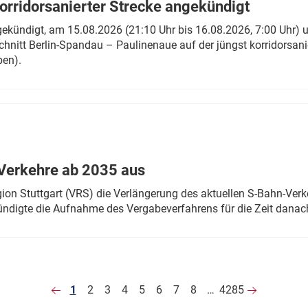
rridorsanierter Strecke angekündigt
gekündigt, am 15.08.2026 (21:10 Uhr bis 16.08.2026, 7:00 Uhr) 
hnitt Berlin-Spandau – Paulinenaue auf der jüngst korridorsan
ben).
Verkehre ab 2035 aus
n Stuttgart (VRS) die Verlängerung des aktuellen S-Bahn-Verk
ndigte die Aufnahme des Vergabeverfahrens für die Zeit danac
1
2
3
4
5
6
7
8
…
4285