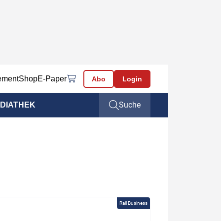
ement
Shop
E-Paper
Abo
Login
Suche
DIATHEK
Rail Business