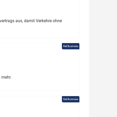
ertrags aus, damit Verkehre ohne
Rail Business
t mehr.
Rail Business