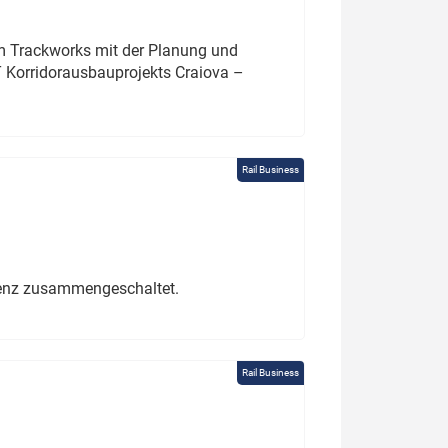
um Trackworks mit der Planung und
 Korridorausbauprojekts Craiova –
Rail Business
erenz zusammengeschaltet.
Rail Business