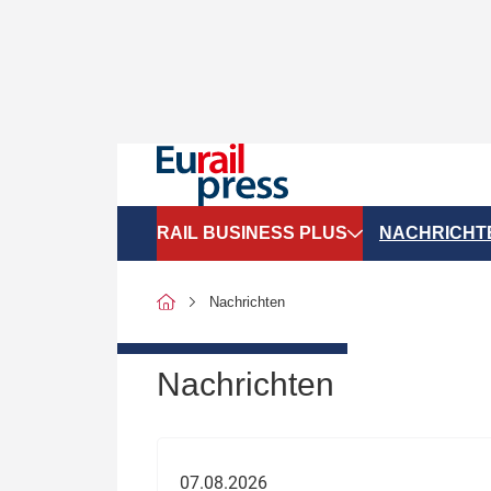
RAIL BUSINESS PLUS
NACHRICHT
Organigramme
Politik
Nachrichten
SGV-Marktdaten
Recht
SPNV-Marktdaten
Personen &
Nachrichten
Bilanzen
Unternehme
Recht
Betrieb & S
07.08.2026