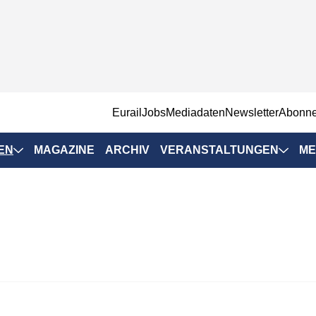
EurailJobs
Mediadaten
Newsletter
Abonn
EN
MAGAZINE
ARCHIV
VERANSTALTUNGEN
ME
Eurailpress-
Veranstaltungen
Rad-Schiene Tagung
 Positionen
IRSA 2025
n & Märkte
Branchentermine
ervices