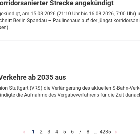
rridorsanierter Strecke angekündigt
gekündigt, am 15.08.2026 (21:10 Uhr bis 16.08.2026, 7:00 Uhr) 
hnitt Berlin-Spandau – Paulinenaue auf der jüngst korridorsan
ben).
Verkehre ab 2035 aus
n Stuttgart (VRS) die Verlängerung des aktuellen S-Bahn-Verk
ndigte die Aufnahme des Vergabeverfahrens für die Zeit danac
1
2
3
4
5
6
7
8
…
4285