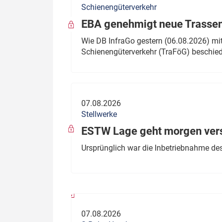
Schienengüterverkehr
Politik
Fahrzeuge
EBA genehmigt neue Trassen
Verbände: Wer spricht für
Infrastrukt
Wie DB InfraGo gestern (06.08.2026) mit
wen?
Schienengüterverkehr (TraFöG) beschie
ÖPNV
Marktplatz: Wer macht was?
Start-Up-Check
07.08.2026
Thema des Monats
Stellwerke
Dossier: Generalsanierung
ESTW Lage geht morgen versp
Dossier: ETCS
Ursprünglich war die Inbetriebnahme des
Dossier:
Stellwerksbesetzung
07.08.2026