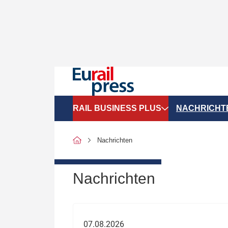
RAIL BUSINESS PLUS
NACHRICHT
Organigramme
Politik
Nachrichten
SGV-Marktdaten
Recht
SPNV-Marktdaten
Personen &
Nachrichten
Bilanzen
Unternehme
Recht
Betrieb & S
07.08.2026