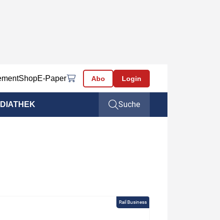
ement
Shop
E-Paper
Abo
Login
Suche
DIATHEK
Rail Business