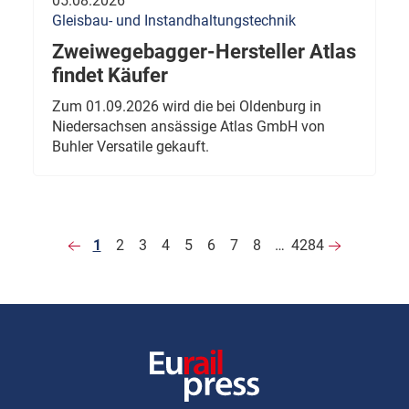
05.08.2026
Gleisbau- und Instandhaltungstechnik
Zweiwegebagger-Hersteller Atlas
findet Käufer
Zum 01.09.2026 wird die bei Oldenburg in
Niedersachsen ansässige Atlas GmbH von
Buhler Versatile gekauft.
1
2
3
4
5
6
7
8
…
4284