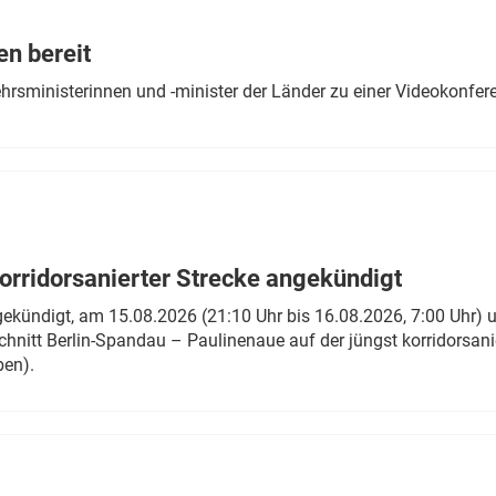
Eurailpress Career Boost
 & Komponenten
en bereit
ur & Ausrüstung
ehrsministerinnen und -minister der Länder zu einer Videokonf
rridorsanierter Strecke angekündigt
gekündigt, am 15.08.2026 (21:10 Uhr bis 16.08.2026, 7:00 Uhr) 
hnitt Berlin-Spandau – Paulinenaue auf der jüngst korridorsan
ben).