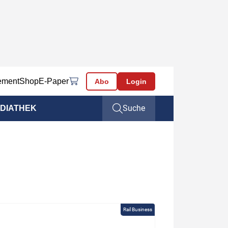
ement
Shop
E-Paper
Abo
Login
Suche
DIATHEK
Rail Business