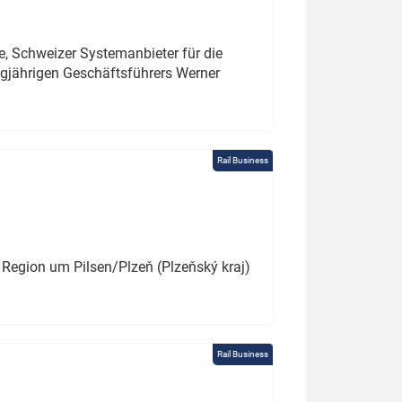
e, Schweizer Systemanbieter für die
angjährigen Geschäftsführers Werner
Rail Business
 Region um Pilsen/Plzeň (Plzeňský kraj)
Rail Business