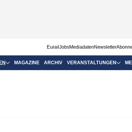
EurailJobs
Mediadaten
Newsletter
Abonn
EN
MAGAZINE
ARCHIV
VERANSTALTUNGEN
ME
Eurailpress-
Veranstaltungen
Rad-Schiene Tagung
 Positionen
IRSA 2025
n & Märkte
Branchentermine
ervices