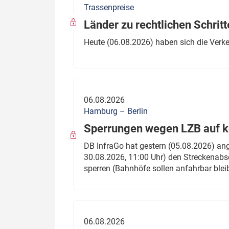
Trassenpreise
Politik
Fahrzeuge
Länder zu rechtlichen Schritt
Verbände: Wer spricht für
Infrastrukt
Heute (06.08.2026) haben sich die Verk
wen?
ÖPNV
Marktplatz: Wer macht was?
Start-Up-Check
06.08.2026
Thema des Monats
Hamburg – Berlin
Sperrungen wegen LZB auf ko
Dossier: Generalsanierung
DB InfraGo hat gestern (05.08.2026) an
Dossier: ETCS
30.08.2026, 11:00 Uhr) den Streckenabsc
sperren (Bahnhöfe sollen anfahrbar blei
Dossier:
Stellwerksbesetzung
06.08.2026