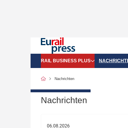
RAIL BUSINESS PLUS
NACHRICHT
Organigramme
Politik
Nachrichten
SGV-Marktdaten
Recht
SPNV-Marktdaten
Personen &
Nachrichten
Bilanzen
Unternehme
Recht
Betrieb & S
06.08.2026