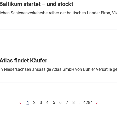
altikum startet – und stockt
chen Schienenverkehrsbetreiber der baltischen Länder Elron, V
tlas findet Käufer
in Niedersachsen ansässige Atlas GmbH von Buhler Versatile ge
1
2
3
4
5
6
7
8
…
4284