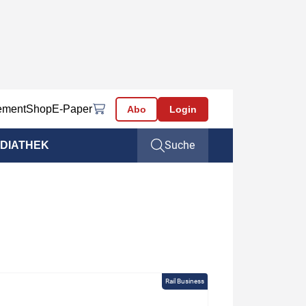
ement
Shop
E-Paper
Abo
Login
Suche
DIATHEK
Rail Business