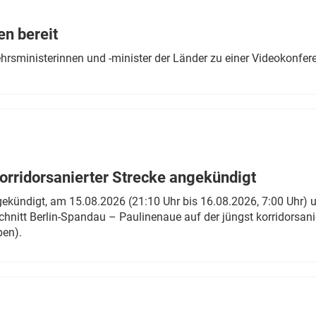
Eurailpress Career Boost
 & Komponenten
en bereit
ur & Ausrüstung
ehrsministerinnen und -minister der Länder zu einer Videokonf
rridorsanierter Strecke angekündigt
gekündigt, am 15.08.2026 (21:10 Uhr bis 16.08.2026, 7:00 Uhr) 
hnitt Berlin-Spandau – Paulinenaue auf der jüngst korridorsan
ben).