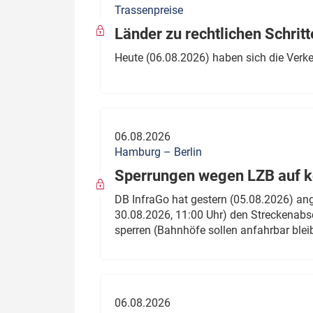
Trassenpreise
Politik
Fahrzeuge
Länder zu rechtlichen Schritt
Verbände: Wer spricht für
Infrastrukt
Heute (06.08.2026) haben sich die Verk
wen?
ÖPNV
Marktplatz: Wer macht was?
Start-Up-Check
06.08.2026
Thema des Monats
Hamburg – Berlin
Sperrungen wegen LZB auf ko
Dossier: Generalsanierung
DB InfraGo hat gestern (05.08.2026) an
Dossier: ETCS
30.08.2026, 11:00 Uhr) den Streckenabsc
sperren (Bahnhöfe sollen anfahrbar blei
Dossier:
Stellwerksbesetzung
06.08.2026