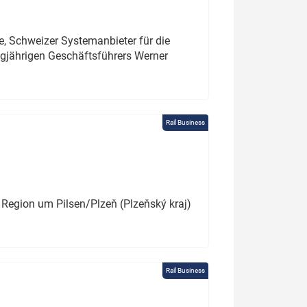
e, Schweizer Systemanbieter für die
angjährigen Geschäftsführers Werner
Rail Business
 Region um Pilsen/Plzeň (Plzeňský kraj)
Rail Business