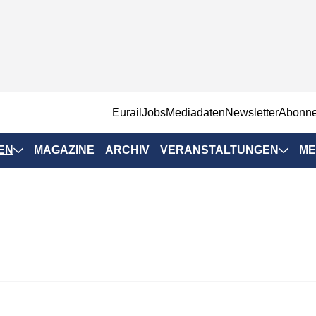
EurailJobs
Mediadaten
Newsletter
Abonn
EN
MAGAZINE
ARCHIV
VERANSTALTUNGEN
ME
Eurailpress-
Veranstaltungen
Rad-Schiene Tagung
 Positionen
IRSA 2025
n & Märkte
Branchentermine
ervices