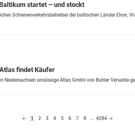
altikum startet – und stockt
chen Schienenverkehrsbetreiber der baltischen Länder Elron, V
tlas findet Käufer
in Niedersachsen ansässige Atlas GmbH von Buhler Versatile ge
1
2
3
4
5
6
7
8
…
4284