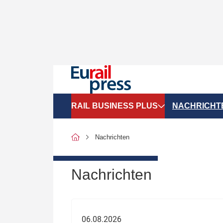
RAIL BUSINESS PLUS
NACHRICHT
Organigramme
Politik
Nachrichten
SGV-Marktdaten
Recht
SPNV-Marktdaten
Personen &
Nachrichten
Bilanzen
Unternehme
Recht
Betrieb & S
06.08.2026