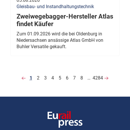
05.08.2026
Gleisbau- und Instandhaltungstechnik
Zweiwegebagger-Hersteller Atlas
findet Käufer
Zum 01.09.2026 wird die bei Oldenburg in
Niedersachsen ansässige Atlas GmbH von
Buhler Versatile gekauft.
1
2
3
4
5
6
7
8
…
4284