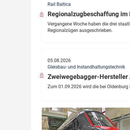
Rail Baltica
Politik
Fahrzeuge
Regionalzugbeschaffung im B
Verbände: Wer spricht für
Infrastrukt
Vergangene Woche haben die drei staatli
wen?
Regionalzügen ausgeschrieben.
ÖPNV
Marktplatz: Wer macht was?
Start-Up-Check
05.08.2026
Thema des Monats
Gleisbau- und Instandhaltungstechnik
Dossier: Generalsanierung
Zweiwegebagger-Hersteller A
Dossier: ETCS
Zum 01.09.2026 wird die bei Oldenburg 
Dossier:
Stellwerksbesetzung