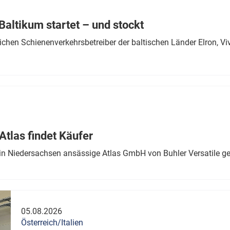
Eurailpress Career Boost
 & Komponenten
altikum startet – und stockt
ur & Ausrüstung
chen Schienenverkehrsbetreiber der baltischen Länder Elron, V
tlas findet Käufer
in Niedersachsen ansässige Atlas GmbH von Buhler Versatile ge
05.08.2026
Österreich/Italien