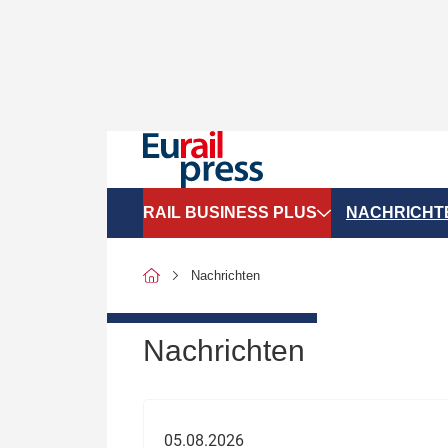
RAIL BUSINESS PLUS
NACHRICHT
Organigramme
Politik
Nachrichten
SGV-Marktdaten
Recht
SPNV-Marktdaten
Personen &
Nachrichten
Bilanzen
Unternehme
Recht
Betrieb & S
05.08.2026