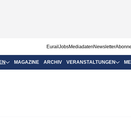
EurailJobs
Mediadaten
Newsletter
Abonn
EN
MAGAZINE
ARCHIV
VERANSTALTUNGEN
ME
Eurailpress-
Veranstaltungen
Rad-Schiene Tagung
 Positionen
IRSA 2025
n & Märkte
Branchentermine
ervices