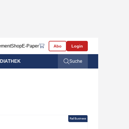
ement
Shop
E-Paper
Abo
Login
Suche
DIATHEK
Rail Business