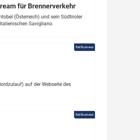
tream für Brennerverkehr
obel (Österreich) und sein Südtiroler
italienischen Savigliano.
Rail Business
ordzulauf) auf der Webseite des
Rail Business