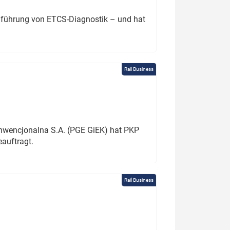
chführung von ETCS-Diagnostik – und hat
Rail Business
onwencjonalna S.A. (PGE GiEK) hat PKP
auftragt.
Rail Business