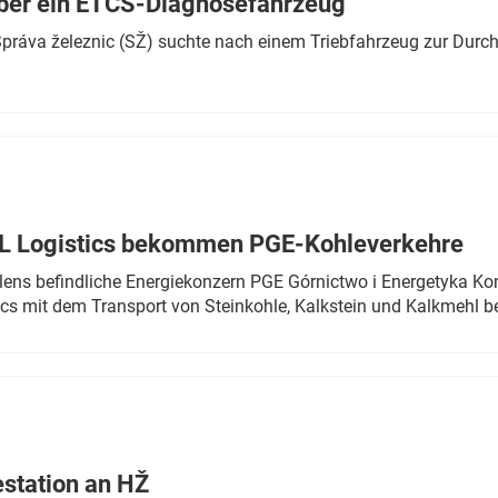
ber ein ETCS-Diagnosefahrzeug
r Správa železnic (SŽ) suchte nach einem Triebfahrzeug zur Dur
TL Logistics bekommen PGE-Kohleverkehre
olens befindliche Energiekonzern PGE Górnictwo i Energetyka K
cs mit dem Transport von Steinkohle, Kalkstein und Kalkmehl be
estation an HŽ