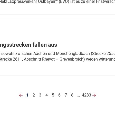
Netz „Expressverkehr Ostbayern“ (EVO) ist es zu einer Fristver
ngsstrecken fallen aus
 es sowohl zwischen Aachen und Mönchengladbach (Strecke 2550,
recke 2611, Abschnitt Rheydt – Grevenbroich) wegen witterun
1
2
3
4
5
6
7
8
…
4283