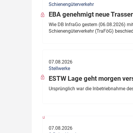
Schienengüterverkehr
Politik
Fahrzeuge
EBA genehmigt neue Trassen
Verbände: Wer spricht für
Infrastrukt
Wie DB InfraGo gestern (06.08.2026) mit
wen?
Schienengüterverkehr (TraFöG) beschie
ÖPNV
Marktplatz: Wer macht was?
Start-Up-Check
07.08.2026
Thema des Monats
Stellwerke
Dossier: Generalsanierung
ESTW Lage geht morgen versp
Dossier: ETCS
Ursprünglich war die Inbetriebnahme des
Dossier:
Stellwerksbesetzung
07.08.2026