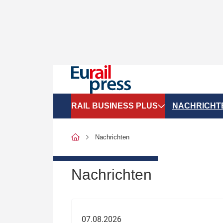
RAIL BUSINESS PLUS
NACHRICHT
Organigramme
Politik
Nachrichten
SGV-Marktdaten
Recht
SPNV-Marktdaten
Personen &
Nachrichten
Bilanzen
Unternehme
Recht
Betrieb & S
07.08.2026