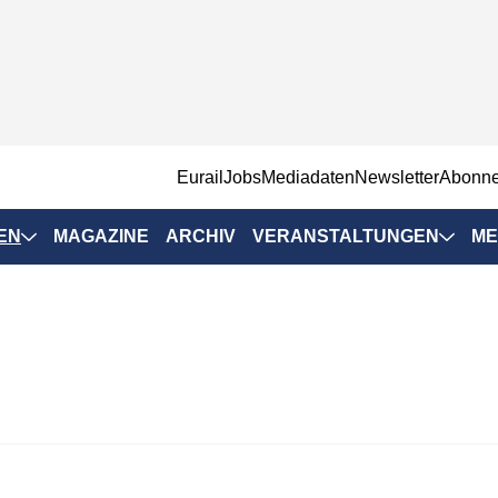
EurailJobs
Mediadaten
Newsletter
Abonn
EN
MAGAZINE
ARCHIV
VERANSTALTUNGEN
ME
Eurailpress-
Veranstaltungen
Rad-Schiene Tagung
 Positionen
IRSA 2025
n & Märkte
Branchentermine
ervices