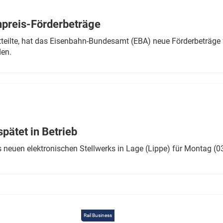
Eurailpress Career Boost
 & Komponenten
preis-Förderbeträge
ur & Ausrüstung
teilte, hat das Eisenbahn-Bundesamt (EBA) neue Förderbeträge 
den.
ätet in Betrieb
 neuen elektronischen Stellwerks in Lage (Lippe) für Montag (0
Rail Business