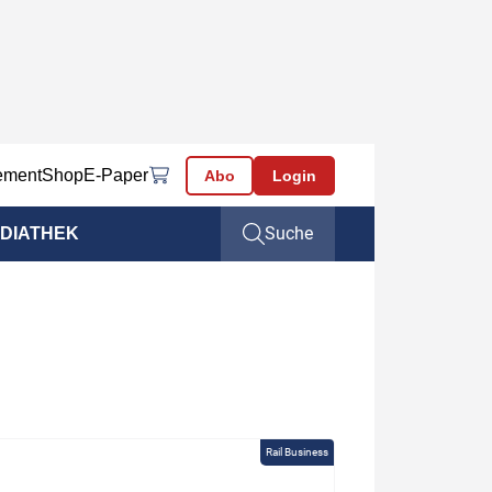
ement
Shop
E-Paper
Abo
Login
Suche
DIATHEK
Rail Business