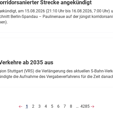
rridorsanierter Strecke angekündigt
gekündigt, am 15.08.2026 (21:10 Uhr bis 16.08.2026, 7:00 Uhr) 
hnitt Berlin-Spandau – Paulinenaue auf der jüngst korridorsan
ben).
Verkehre ab 2035 aus
n Stuttgart (VRS) die Verlängerung des aktuellen S-Bahn-Verk
ndigte die Aufnahme des Vergabeverfahrens für die Zeit danac
1
2
3
4
5
6
7
8
…
4285