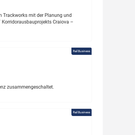
um Trackworks mit der Planung und
 Korridorausbauprojekts Craiova –
Rail Business
erenz zusammengeschaltet.
Rail Business