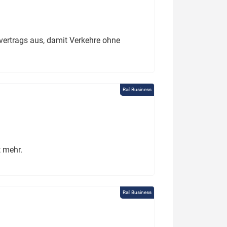
ertrags aus, damit Verkehre ohne
Rail Business
t mehr.
Rail Business