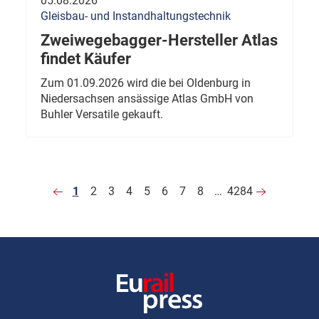
05.08.2026
Gleisbau- und Instandhaltungstechnik
Zweiwegebagger-Hersteller Atlas
findet Käufer
Zum 01.09.2026 wird die bei Oldenburg in
Niedersachsen ansässige Atlas GmbH von
Buhler Versatile gekauft.
1
2
3
4
5
6
7
8
…
4284