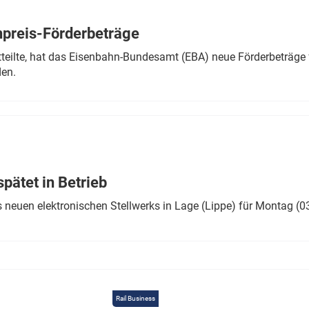
Eurailpress Career Boost
 & Komponenten
preis-Förderbeträge
ur & Ausrüstung
teilte, hat das Eisenbahn-Bundesamt (EBA) neue Förderbeträge 
den.
ätet in Betrieb
 neuen elektronischen Stellwerks in Lage (Lippe) für Montag (0
Rail Business