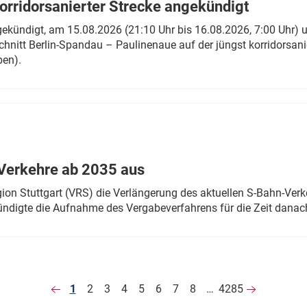
rridorsanierter Strecke angekündigt
gekündigt, am 15.08.2026 (21:10 Uhr bis 16.08.2026, 7:00 Uhr) 
hnitt Berlin-Spandau – Paulinenaue auf der jüngst korridorsan
ben).
Verkehre ab 2035 aus
n Stuttgart (VRS) die Verlängerung des aktuellen S-Bahn-Verk
ndigte die Aufnahme des Vergabeverfahrens für die Zeit danac
1
2
3
4
5
6
7
8
…
4285