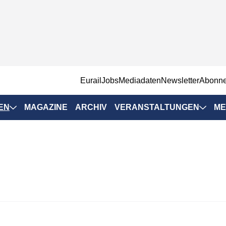
EurailJobs
Mediadaten
Newsletter
Abonn
EN
MAGAZINE
ARCHIV
VERANSTALTUNGEN
ME
Eurailpress-
Veranstaltungen
Rad-Schiene Tagung
 Positionen
IRSA 2025
n & Märkte
Branchentermine
ervices