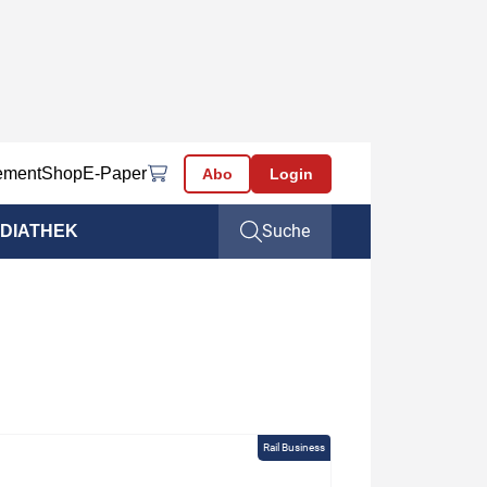
ement
Shop
E-Paper
Abo
Login
Suche
DIATHEK
Rail Business