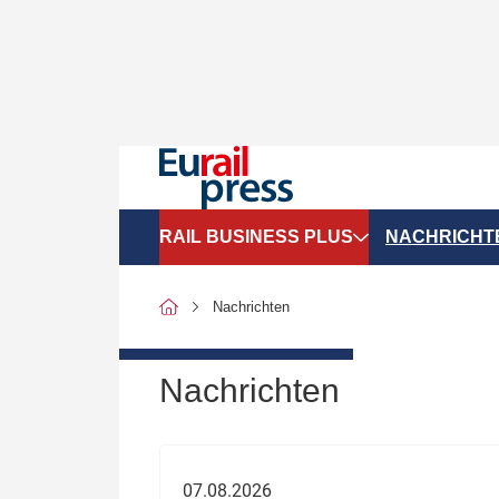
RAIL BUSINESS PLUS
NACHRICHT
Organigramme
Politik
Nachrichten
SGV-Marktdaten
Recht
SPNV-Marktdaten
Personen &
Nachrichten
Bilanzen
Unternehme
Recht
Betrieb & S
07.08.2026