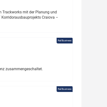
um Trackworks mit der Planung und
 Korridorausbauprojekts Craiova –
Rail Business
erenz zusammengeschaltet.
Rail Business