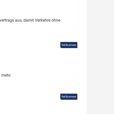
ertrags aus, damit Verkehre ohne
Rail Business
t mehr.
Rail Business