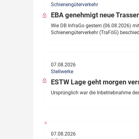
Schienengüterverkehr
Politik
Fahrzeuge
EBA genehmigt neue Trassen
Verbände: Wer spricht für
Infrastrukt
Wie DB InfraGo gestern (06.08.2026) mit
wen?
Schienengüterverkehr (TraFöG) beschie
ÖPNV
Marktplatz: Wer macht was?
Start-Up-Check
07.08.2026
Thema des Monats
Stellwerke
Dossier: Generalsanierung
ESTW Lage geht morgen versp
Dossier: ETCS
Ursprünglich war die Inbetriebnahme des
Dossier:
Stellwerksbesetzung
07.08.2026