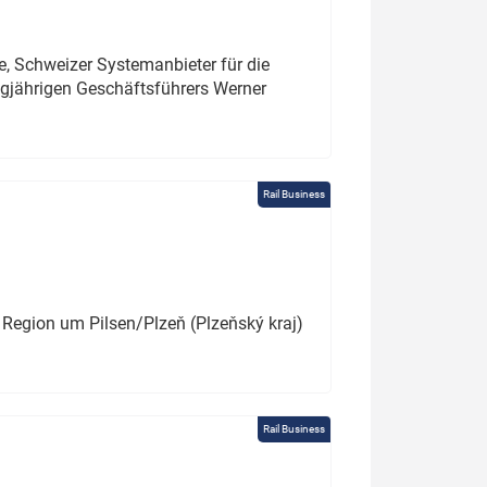
e, Schweizer Systemanbieter für die
angjährigen Geschäftsführers Werner
Rail Business
 Region um Pilsen/Plzeň (Plzeňský kraj)
Rail Business