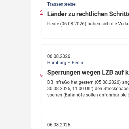
Trassenpreise
Politik
Fahrzeuge
Länder zu rechtlichen Schritt
Verbände: Wer spricht für
Infrastrukt
Heute (06.08.2026) haben sich die Verk
wen?
ÖPNV
Marktplatz: Wer macht was?
Start-Up-Check
06.08.2026
Thema des Monats
Hamburg – Berlin
Sperrungen wegen LZB auf ko
Dossier: Generalsanierung
DB InfraGo hat gestern (05.08.2026) an
Dossier: ETCS
30.08.2026, 11:00 Uhr) den Streckenabsc
sperren (Bahnhöfe sollen anfahrbar blei
Dossier:
Stellwerksbesetzung
06.08.2026