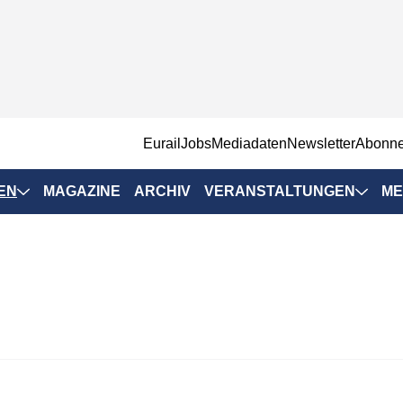
EurailJobs
Mediadaten
Newsletter
Abonn
EN
MAGAZINE
ARCHIV
VERANSTALTUNGEN
ME
Eurailpress-
Veranstaltungen
Rad-Schiene Tagung
 Positionen
IRSA 2025
n & Märkte
Branchentermine
ervices