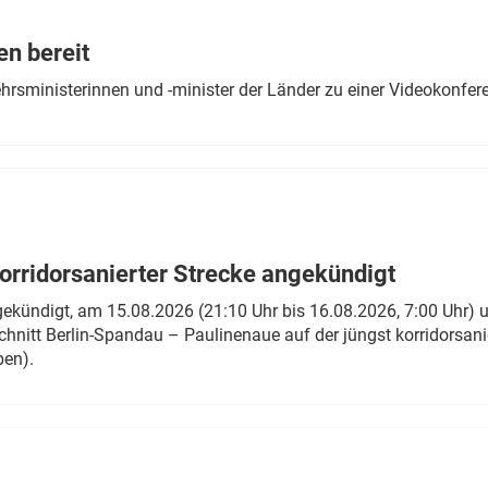
Eurailpress Career Boost
 & Komponenten
en bereit
ur & Ausrüstung
ehrsministerinnen und -minister der Länder zu einer Videokonf
rridorsanierter Strecke angekündigt
gekündigt, am 15.08.2026 (21:10 Uhr bis 16.08.2026, 7:00 Uhr) 
hnitt Berlin-Spandau – Paulinenaue auf der jüngst korridorsan
ben).