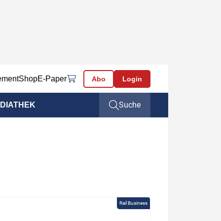
ement
Shop
E-Paper
Abo
Login
Suche
DIATHEK
Rail Business