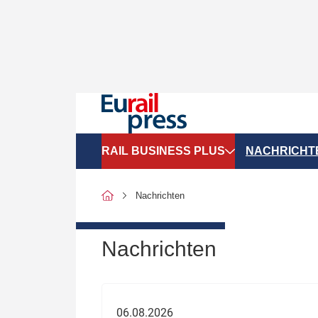
RAIL BUSINESS PLUS
NACHRICHT
Organigramme
Politik
Nachrichten
SGV-Marktdaten
Recht
SPNV-Marktdaten
Personen &
Nachrichten
Bilanzen
Unternehme
Recht
Betrieb & S
06.08.2026