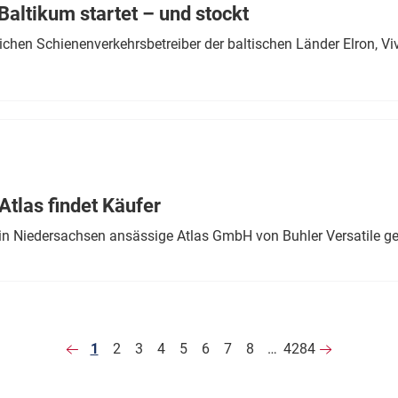
altikum startet – und stockt
chen Schienenverkehrsbetreiber der baltischen Länder Elron, V
tlas findet Käufer
in Niedersachsen ansässige Atlas GmbH von Buhler Versatile ge
1
2
3
4
5
6
7
8
…
4284