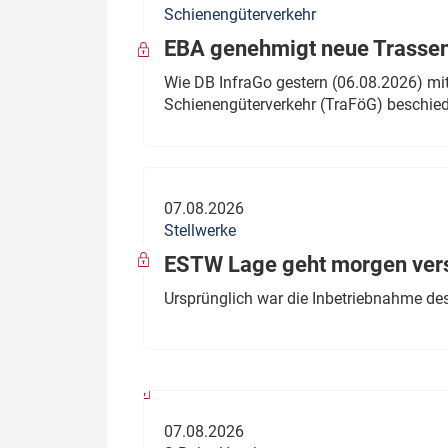
Schienengüterverkehr
Politik
Fahrzeuge
EBA genehmigt neue Trassen
Verbände: Wer spricht für
Infrastrukt
Wie DB InfraGo gestern (06.08.2026) mit
wen?
Schienengüterverkehr (TraFöG) beschie
ÖPNV
Marktplatz: Wer macht was?
Start-Up-Check
07.08.2026
Thema des Monats
Stellwerke
Dossier: Generalsanierung
ESTW Lage geht morgen versp
Dossier: ETCS
Ursprünglich war die Inbetriebnahme des
Dossier:
Stellwerksbesetzung
07.08.2026