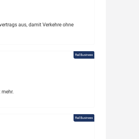
ertrags aus, damit Verkehre ohne
Rail Business
t mehr.
Rail Business