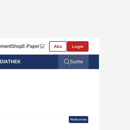
ement
Shop
E-Paper
Abo
Login
Suche
DIATHEK
Rail Business