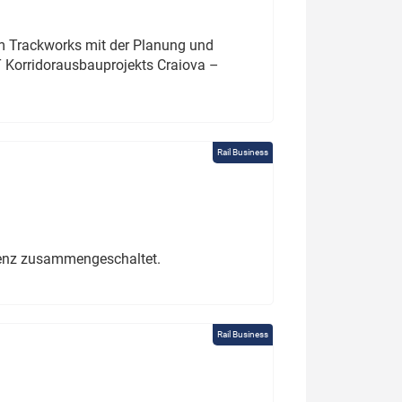
um Trackworks mit der Planung und
 Korridorausbauprojekts Craiova –
Rail Business
erenz zusammengeschaltet.
Rail Business