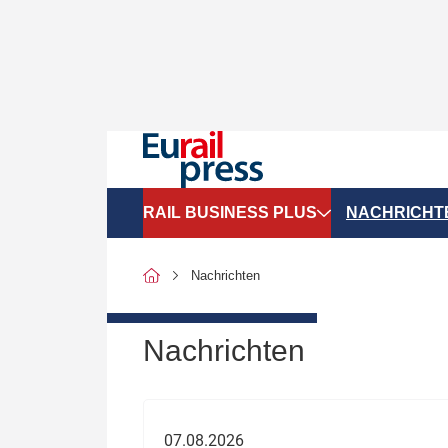
RAIL BUSINESS PLUS
NACHRICHT
Organigramme
Politik
Nachrichten
SGV-Marktdaten
Recht
SPNV-Marktdaten
Personen &
Nachrichten
Bilanzen
Unternehme
Recht
Betrieb & S
07.08.2026