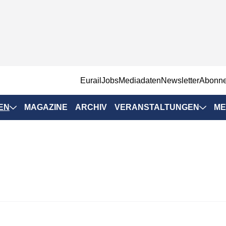
EurailJobs
Mediadaten
Newsletter
Abonn
EN
MAGAZINE
ARCHIV
VERANSTALTUNGEN
ME
Eurailpress-
Veranstaltungen
Rad-Schiene Tagung
 Positionen
IRSA 2025
n & Märkte
Branchentermine
ervices