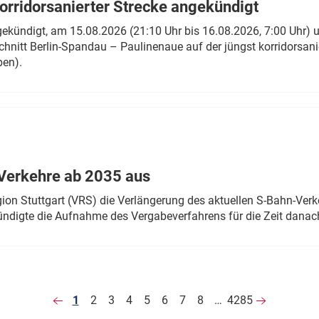
rridorsanierter Strecke angekündigt
gekündigt, am 15.08.2026 (21:10 Uhr bis 16.08.2026, 7:00 Uhr) 
hnitt Berlin-Spandau – Paulinenaue auf der jüngst korridorsan
ben).
Verkehre ab 2035 aus
n Stuttgart (VRS) die Verlängerung des aktuellen S-Bahn-Verk
ndigte die Aufnahme des Vergabeverfahrens für die Zeit danac
1
2
3
4
5
6
7
8
…
4285