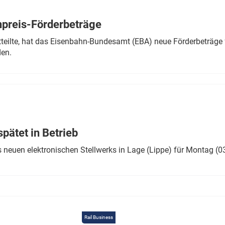
Eurailpress Career Boost
 & Komponenten
preis-Förderbeträge
ur & Ausrüstung
teilte, hat das Eisenbahn-Bundesamt (EBA) neue Förderbeträge 
den.
ätet in Betrieb
 neuen elektronischen Stellwerks in Lage (Lippe) für Montag (0
Rail Business