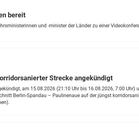
Eurailpress Career Boost
 & Komponenten
en bereit
ur & Ausrüstung
ehrsministerinnen und -minister der Länder zu einer Videokonf
rridorsanierter Strecke angekündigt
gekündigt, am 15.08.2026 (21:10 Uhr bis 16.08.2026, 7:00 Uhr) 
hnitt Berlin-Spandau – Paulinenaue auf der jüngst korridorsan
ben).