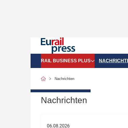
RAIL BUSINESS PLUS
NACHRICHT
Organigramme
Politik
Nachrichten
SGV-Marktdaten
Recht
SPNV-Marktdaten
Personen &
Nachrichten
Bilanzen
Unternehme
Recht
Betrieb & S
06.08.2026