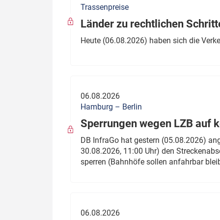
Trassenpreise
Politik
Fahrzeuge
Länder zu rechtlichen Schritt
Verbände: Wer spricht für
Infrastrukt
Heute (06.08.2026) haben sich die Verk
wen?
ÖPNV
Marktplatz: Wer macht was?
Start-Up-Check
06.08.2026
Thema des Monats
Hamburg – Berlin
Sperrungen wegen LZB auf ko
Dossier: Generalsanierung
DB InfraGo hat gestern (05.08.2026) an
Dossier: ETCS
30.08.2026, 11:00 Uhr) den Streckenabsc
sperren (Bahnhöfe sollen anfahrbar blei
Dossier:
Stellwerksbesetzung
06.08.2026