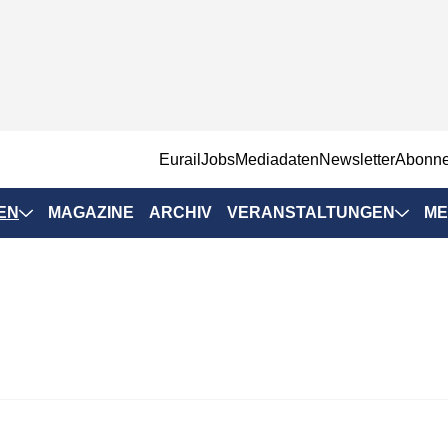
EurailJobs
Mediadaten
Newsletter
Abonn
EN
MAGAZINE
ARCHIV
VERANSTALTUNGEN
ME
Eurailpress-
Veranstaltungen
Rad-Schiene Tagung
 Positionen
IRSA 2025
n & Märkte
Branchentermine
ervices