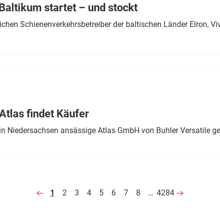
altikum startet – und stockt
chen Schienenverkehrsbetreiber der baltischen Länder Elron, V
tlas findet Käufer
in Niedersachsen ansässige Atlas GmbH von Buhler Versatile ge
1
2
3
4
5
6
7
8
…
4284