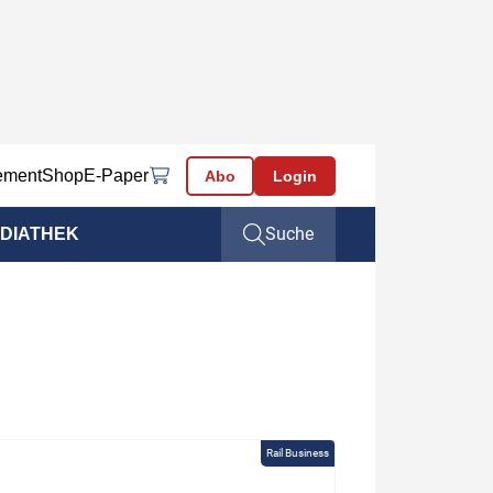
ement
Shop
E-Paper
Abo
Login
Suche
DIATHEK
Rail Business