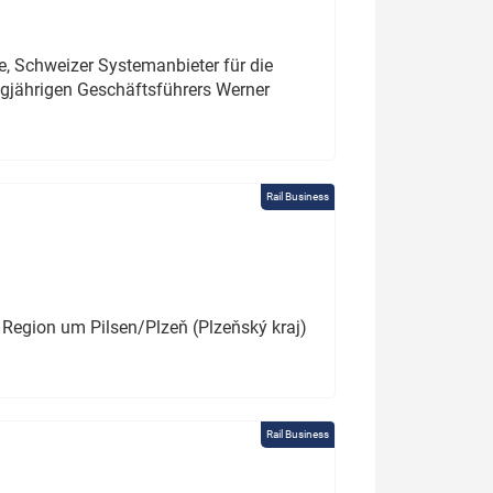
e, Schweizer Systemanbieter für die
angjährigen Geschäftsführers Werner
Rail Business
 Region um Pilsen/Plzeň (Plzeňský kraj)
Rail Business