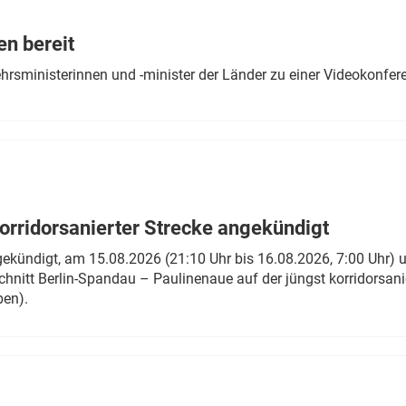
Eurailpress Career Boost
 & Komponenten
en bereit
ur & Ausrüstung
ehrsministerinnen und -minister der Länder zu einer Videokonf
rridorsanierter Strecke angekündigt
gekündigt, am 15.08.2026 (21:10 Uhr bis 16.08.2026, 7:00 Uhr) 
hnitt Berlin-Spandau – Paulinenaue auf der jüngst korridorsan
ben).