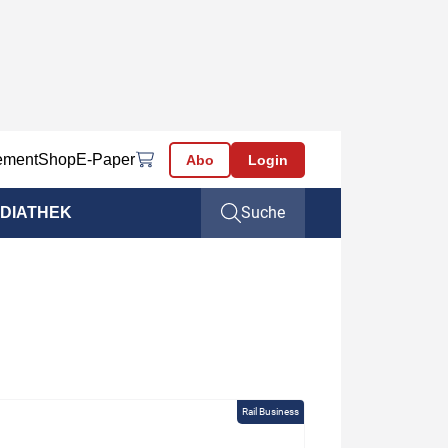
ement
Shop
E-Paper
Abo
Login
Suche
DIATHEK
Rail Business