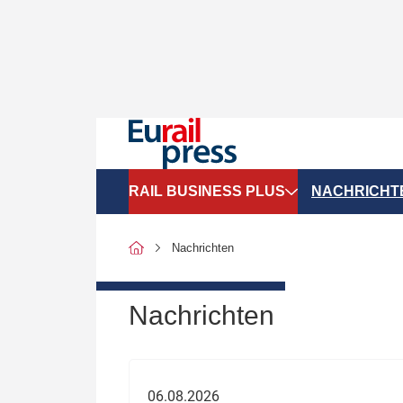
RAIL BUSINESS PLUS
NACHRICHT
Organigramme
Politik
Nachrichten
SGV-Marktdaten
Recht
SPNV-Marktdaten
Personen &
Nachrichten
Bilanzen
Unternehme
Recht
Betrieb & S
06.08.2026