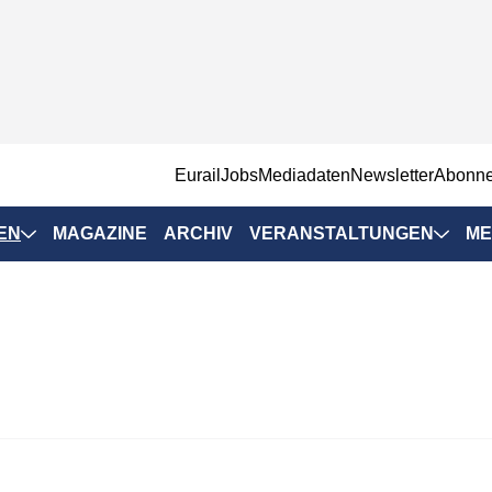
EurailJobs
Mediadaten
Newsletter
Abonn
EN
MAGAZINE
ARCHIV
VERANSTALTUNGEN
ME
Eurailpress-
Veranstaltungen
Rad-Schiene Tagung
 Positionen
IRSA 2025
n & Märkte
Branchentermine
ervices