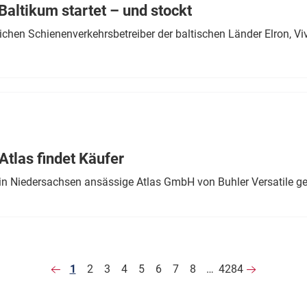
altikum startet – und stockt
chen Schienenverkehrsbetreiber der baltischen Länder Elron, V
tlas findet Käufer
in Niedersachsen ansässige Atlas GmbH von Buhler Versatile ge
1
2
3
4
5
6
7
8
…
4284