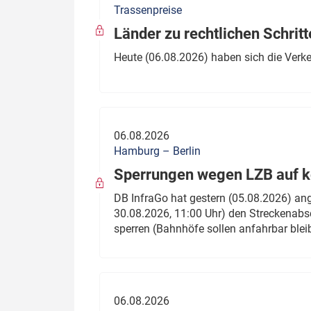
Trassenpreise
Politik
Fahrzeuge
Länder zu rechtlichen Schritt
Verbände: Wer spricht für
Infrastrukt
Heute (06.08.2026) haben sich die Verk
wen?
ÖPNV
Marktplatz: Wer macht was?
Start-Up-Check
06.08.2026
Thema des Monats
Hamburg – Berlin
Sperrungen wegen LZB auf ko
Dossier: Generalsanierung
DB InfraGo hat gestern (05.08.2026) an
Dossier: ETCS
30.08.2026, 11:00 Uhr) den Streckenabsc
sperren (Bahnhöfe sollen anfahrbar blei
Dossier:
Stellwerksbesetzung
06.08.2026