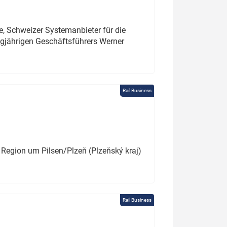
e, Schweizer Systemanbieter für die
angjährigen Geschäftsführers Werner
Rail Business
 Region um Pilsen/Plzeň (Plzeňský kraj)
Rail Business