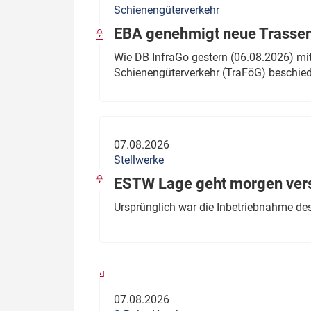
Schienengüterverkehr
Politik
Fahrzeuge
EBA genehmigt neue Trassen
Verbände: Wer spricht für
Infrastrukt
Wie DB InfraGo gestern (06.08.2026) mit
wen?
Schienengüterverkehr (TraFöG) beschie
ÖPNV
Marktplatz: Wer macht was?
Start-Up-Check
07.08.2026
Thema des Monats
Stellwerke
Dossier: Generalsanierung
ESTW Lage geht morgen versp
Dossier: ETCS
Ursprünglich war die Inbetriebnahme des
Dossier:
Stellwerksbesetzung
07.08.2026