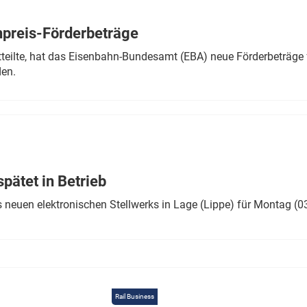
Eurailpress Career Boost
 & Komponenten
preis-Förderbeträge
ur & Ausrüstung
teilte, hat das Eisenbahn-Bundesamt (EBA) neue Förderbeträge 
den.
ätet in Betrieb
 neuen elektronischen Stellwerks in Lage (Lippe) für Montag (0
Rail Business