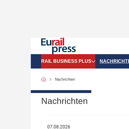
RAIL BUSINESS PLUS
NACHRICHT
Organigramme
Politik
Nachrichten
SGV-Marktdaten
Recht
SPNV-Marktdaten
Personen &
Nachrichten
Bilanzen
Unternehme
Recht
Betrieb & S
07.08.2026