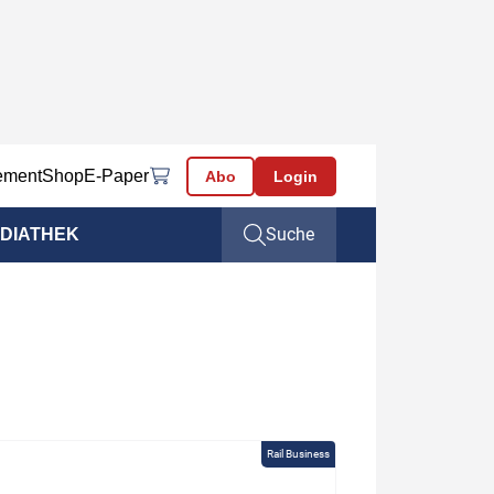
ement
Shop
E-Paper
Abo
Login
Suche
DIATHEK
Rail Business