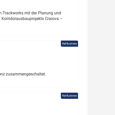
um Trackworks mit der Planung und
 Korridorausbauprojekts Craiova –
Rail Business
erenz zusammengeschaltet.
Rail Business