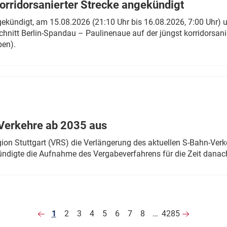
rridorsanierter Strecke angekündigt
gekündigt, am 15.08.2026 (21:10 Uhr bis 16.08.2026, 7:00 Uhr) 
hnitt Berlin-Spandau – Paulinenaue auf der jüngst korridorsan
ben).
Verkehre ab 2035 aus
n Stuttgart (VRS) die Verlängerung des aktuellen S-Bahn-Verk
ndigte die Aufnahme des Vergabeverfahrens für die Zeit danac
1
2
3
4
5
6
7
8
…
4285