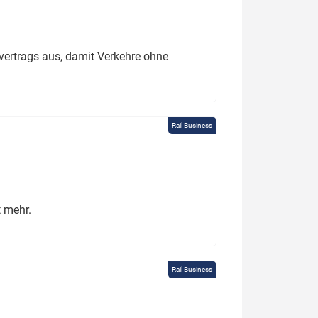
ertrags aus, damit Verkehre ohne
Rail Business
t mehr.
Rail Business