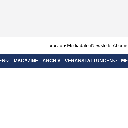
EurailJobs
Mediadaten
Newsletter
Abonn
EN
MAGAZINE
ARCHIV
VERANSTALTUNGEN
ME
Eurailpress-
Veranstaltungen
Rad-Schiene Tagung
 Positionen
IRSA 2025
n & Märkte
Branchentermine
ervices