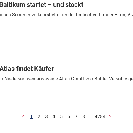
altikum startet – und stockt
chen Schienenverkehrsbetreiber der baltischen Länder Elron, V
tlas findet Käufer
in Niedersachsen ansässige Atlas GmbH von Buhler Versatile ge
1
2
3
4
5
6
7
8
…
4284