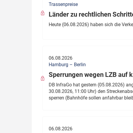
Trassenpreise
Politik
Fahrzeuge
Länder zu rechtlichen Schritt
Verbände: Wer spricht für
Infrastrukt
Heute (06.08.2026) haben sich die Verk
wen?
ÖPNV
Marktplatz: Wer macht was?
Start-Up-Check
06.08.2026
Thema des Monats
Hamburg – Berlin
Sperrungen wegen LZB auf ko
Dossier: Generalsanierung
DB InfraGo hat gestern (05.08.2026) an
Dossier: ETCS
30.08.2026, 11:00 Uhr) den Streckenabsc
sperren (Bahnhöfe sollen anfahrbar blei
Dossier:
Stellwerksbesetzung
06.08.2026