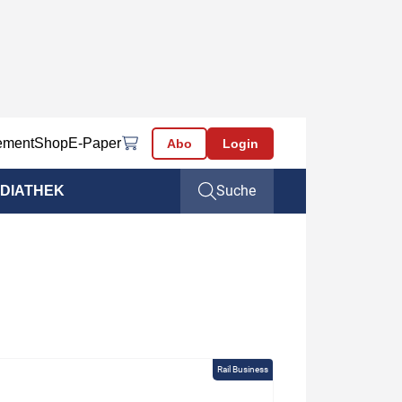
ement
Shop
E-Paper
Abo
Login
Suche
DIATHEK
Rail Business