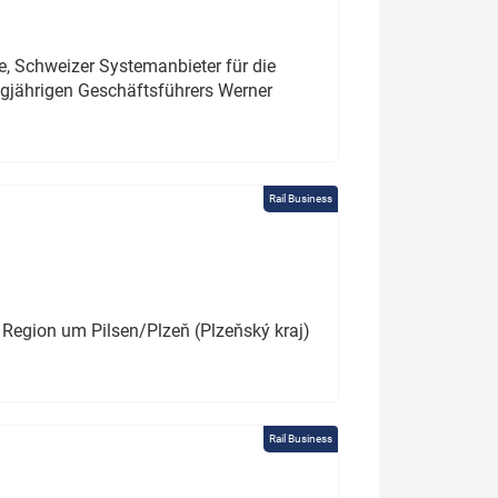
e, Schweizer Systemanbieter für die
angjährigen Geschäftsführers Werner
Rail Business
 Region um Pilsen/Plzeň (Plzeňský kraj)
Rail Business