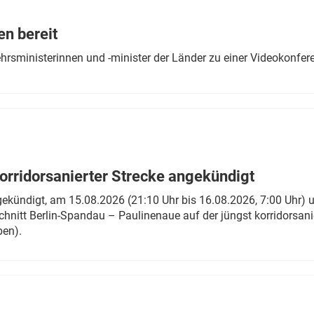
Eurailpress Career Boost
 & Komponenten
en bereit
ur & Ausrüstung
ehrsministerinnen und -minister der Länder zu einer Videokonf
rridorsanierter Strecke angekündigt
gekündigt, am 15.08.2026 (21:10 Uhr bis 16.08.2026, 7:00 Uhr) 
hnitt Berlin-Spandau – Paulinenaue auf der jüngst korridorsan
ben).