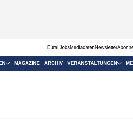
EurailJobs
Mediadaten
Newsletter
Abonn
EN
MAGAZINE
ARCHIV
VERANSTALTUNGEN
ME
Eurailpress-
Veranstaltungen
Rad-Schiene Tagung
 Positionen
IRSA 2025
n & Märkte
Branchentermine
ervices