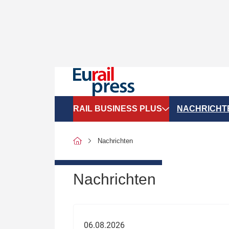
RAIL BUSINESS PLUS
NACHRICHT
Organigramme
Politik
Nachrichten
SGV-Marktdaten
Recht
SPNV-Marktdaten
Personen &
Nachrichten
Bilanzen
Unternehme
Recht
Betrieb & S
06.08.2026