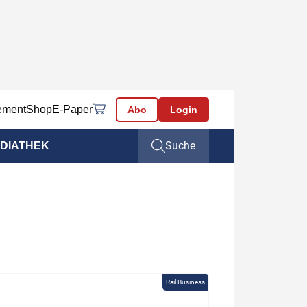
ement
Shop
E-Paper
Abo
Login
Suche
DIATHEK
Rail Business