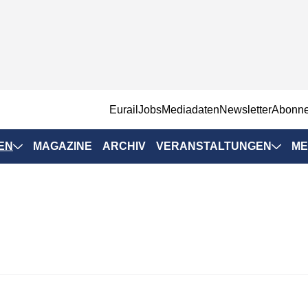
EurailJobs
Mediadaten
Newsletter
Abonn
EN
MAGAZINE
ARCHIV
VERANSTALTUNGEN
ME
Eurailpress-
Veranstaltungen
Rad-Schiene Tagung
 Positionen
IRSA 2025
n & Märkte
Branchentermine
ervices