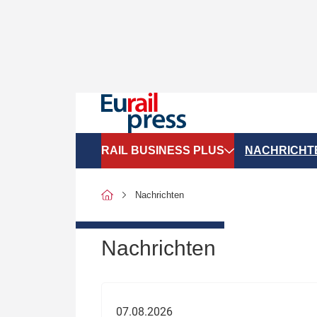
RAIL BUSINESS PLUS
NACHRICHT
Organigramme
Politik
Nachrichten
SGV-Marktdaten
Recht
SPNV-Marktdaten
Personen &
Nachrichten
Bilanzen
Unternehme
Recht
Betrieb & S
07.08.2026