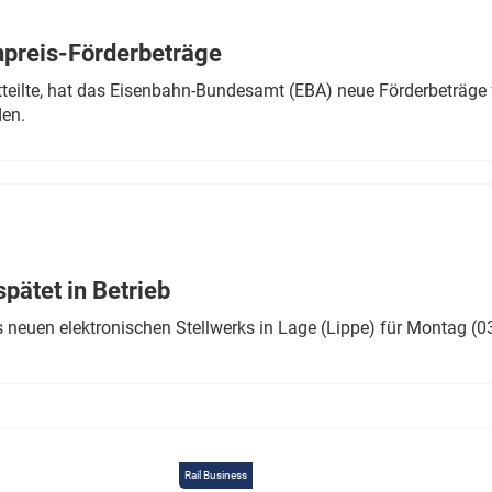
Eurailpress Career Boost
 & Komponenten
preis-Förderbeträge
ur & Ausrüstung
teilte, hat das Eisenbahn-Bundesamt (EBA) neue Förderbeträge 
den.
ätet in Betrieb
 neuen elektronischen Stellwerks in Lage (Lippe) für Montag (0
Rail Business