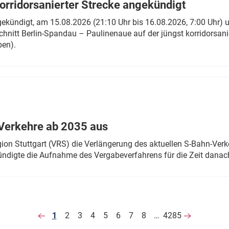
rridorsanierter Strecke angekündigt
gekündigt, am 15.08.2026 (21:10 Uhr bis 16.08.2026, 7:00 Uhr) 
hnitt Berlin-Spandau – Paulinenaue auf der jüngst korridorsan
ben).
Verkehre ab 2035 aus
n Stuttgart (VRS) die Verlängerung des aktuellen S-Bahn-Verk
ndigte die Aufnahme des Vergabeverfahrens für die Zeit danac
1
2
3
4
5
6
7
8
…
4285