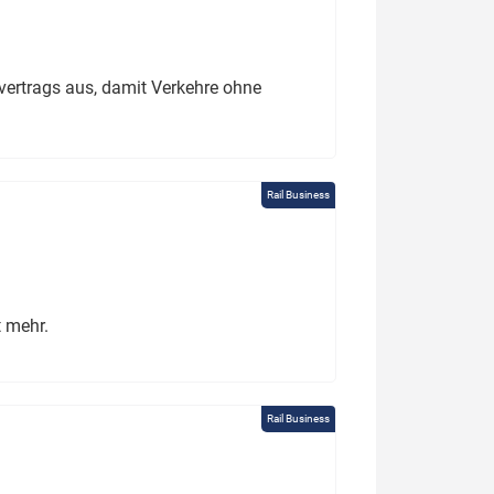
ertrags aus, damit Verkehre ohne
Rail Business
t mehr.
Rail Business