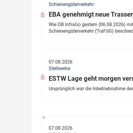
Schienengüterverkehr
Politik
Fahrzeuge
EBA genehmigt neue Trassen
Verbände: Wer spricht für
Infrastrukt
Wie DB InfraGo gestern (06.08.2026) mit
wen?
Schienengüterverkehr (TraFöG) beschie
ÖPNV
Marktplatz: Wer macht was?
Start-Up-Check
07.08.2026
Thema des Monats
Stellwerke
Dossier: Generalsanierung
ESTW Lage geht morgen versp
Dossier: ETCS
Ursprünglich war die Inbetriebnahme des
Dossier:
Stellwerksbesetzung
07.08.2026