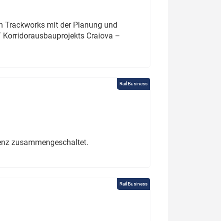
um Trackworks mit der Planung und
 Korridorausbauprojekts Craiova –
Rail Business
erenz zusammengeschaltet.
Rail Business