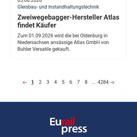
05.08.2026
Gleisbau- und Instandhaltungstechnik
Zweiwegebagger-Hersteller Atlas
findet Käufer
Zum 01.09.2026 wird die bei Oldenburg in
Niedersachsen ansässige Atlas GmbH von
Buhler Versatile gekauft.
1
2
3
4
5
6
7
8
…
4284