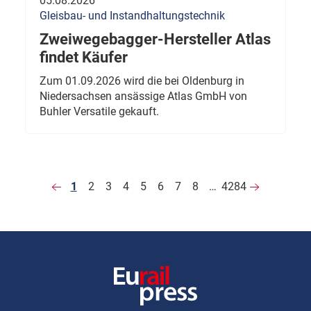
05.08.2026
Gleisbau- und Instandhaltungstechnik
Zweiwegebagger-Hersteller Atlas
findet Käufer
Zum 01.09.2026 wird die bei Oldenburg in
Niedersachsen ansässige Atlas GmbH von
Buhler Versatile gekauft.
1
2
3
4
5
6
7
8
…
4284