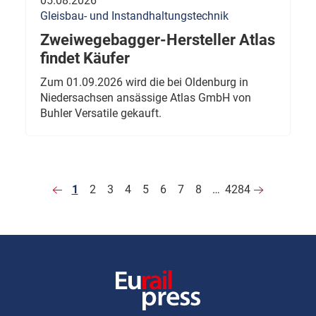
05.08.2026
Gleisbau- und Instandhaltungstechnik
Zweiwegebagger-Hersteller Atlas
findet Käufer
Zum 01.09.2026 wird die bei Oldenburg in
Niedersachsen ansässige Atlas GmbH von
Buhler Versatile gekauft.
1
2
3
4
5
6
7
8
…
4284