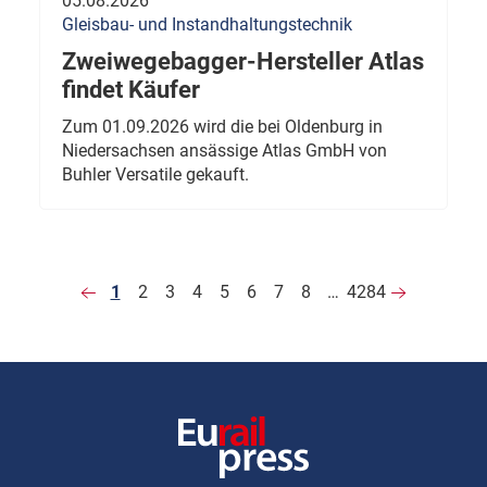
05.08.2026
Gleisbau- und Instandhaltungstechnik
Zweiwegebagger-Hersteller Atlas
findet Käufer
Zum 01.09.2026 wird die bei Oldenburg in
Niedersachsen ansässige Atlas GmbH von
Buhler Versatile gekauft.
1
2
3
4
5
6
7
8
…
4284