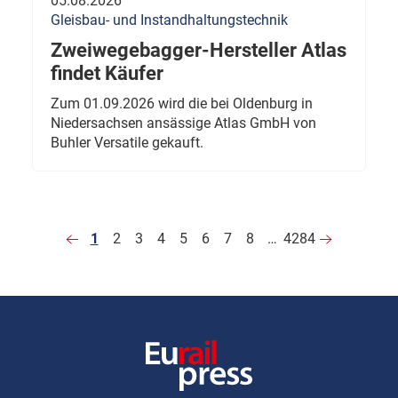
05.08.2026
Gleisbau- und Instandhaltungstechnik
Zweiwegebagger-Hersteller Atlas
findet Käufer
Zum 01.09.2026 wird die bei Oldenburg in
Niedersachsen ansässige Atlas GmbH von
Buhler Versatile gekauft.
1
2
3
4
5
6
7
8
…
4284