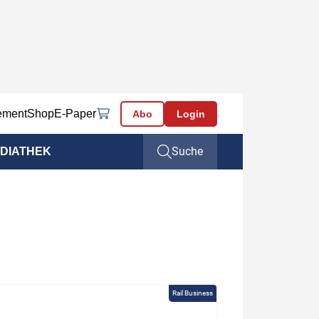
ement
Shop
E-Paper
Abo
Login
Suche
DIATHEK
Rail Business