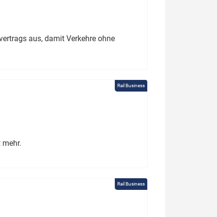
ertrags aus, damit Verkehre ohne
Rail Business
t mehr.
Rail Business