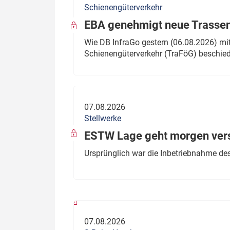
Schienengüterverkehr
Politik
Fahrzeuge
EBA genehmigt neue Trassen
Verbände: Wer spricht für
Infrastrukt
Wie DB InfraGo gestern (06.08.2026) mit
wen?
Schienengüterverkehr (TraFöG) beschie
ÖPNV
Marktplatz: Wer macht was?
Start-Up-Check
07.08.2026
Thema des Monats
Stellwerke
Dossier: Generalsanierung
ESTW Lage geht morgen versp
Dossier: ETCS
Ursprünglich war die Inbetriebnahme des
Dossier:
Stellwerksbesetzung
07.08.2026