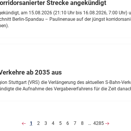
rridorsanierter Strecke angekündigt
gekündigt, am 15.08.2026 (21:10 Uhr bis 16.08.2026, 7:00 Uhr) 
hnitt Berlin-Spandau – Paulinenaue auf der jüngst korridorsan
ben).
Verkehre ab 2035 aus
n Stuttgart (VRS) die Verlängerung des aktuellen S-Bahn-Verk
ndigte die Aufnahme des Vergabeverfahrens für die Zeit danac
1
2
3
4
5
6
7
8
…
4285