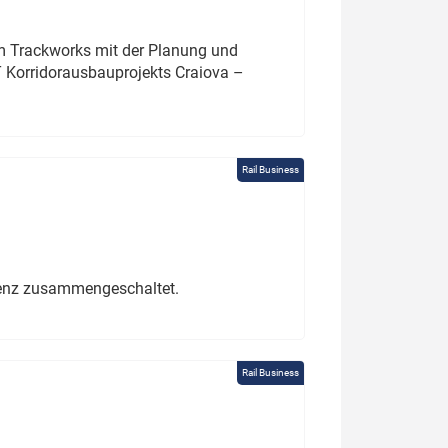
um Trackworks mit der Planung und
 Korridorausbauprojekts Craiova –
Rail Business
erenz zusammengeschaltet.
Rail Business