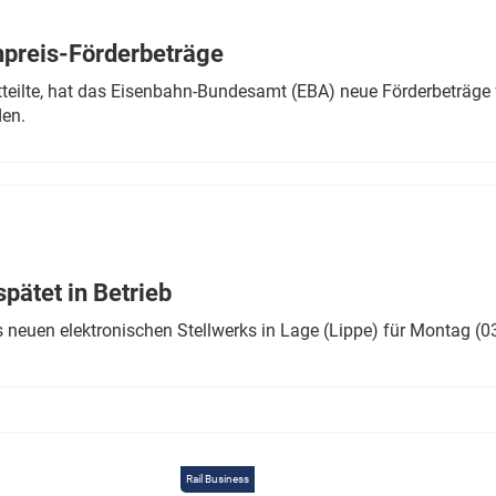
Eurailpress Career Boost
 & Komponenten
preis-Förderbeträge
ur & Ausrüstung
teilte, hat das Eisenbahn-Bundesamt (EBA) neue Förderbeträge 
den.
ätet in Betrieb
 neuen elektronischen Stellwerks in Lage (Lippe) für Montag (0
Rail Business