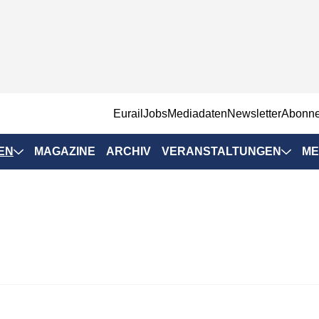
EurailJobs
Mediadaten
Newsletter
Abonn
EN
MAGAZINE
ARCHIV
VERANSTALTUNGEN
ME
Eurailpress-
Veranstaltungen
Rad-Schiene Tagung
 Positionen
IRSA 2025
n & Märkte
Branchentermine
ervices