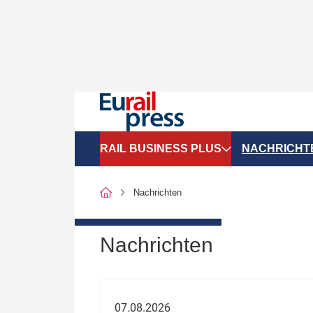
RAIL BUSINESS PLUS
NACHRICHT
Organigramme
Politik
Nachrichten
SGV-Marktdaten
Recht
SPNV-Marktdaten
Personen &
Nachrichten
Bilanzen
Unternehme
Recht
Betrieb & S
07.08.2026