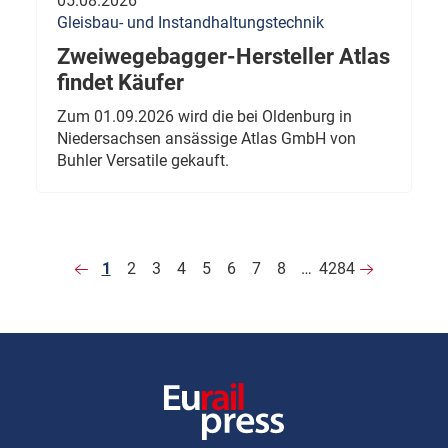
05.08.2026
Gleisbau- und Instandhaltungstechnik
Zweiwegebagger-Hersteller Atlas
findet Käufer
Zum 01.09.2026 wird die bei Oldenburg in
Niedersachsen ansässige Atlas GmbH von
Buhler Versatile gekauft.
1
2
3
4
5
6
7
8
…
4284