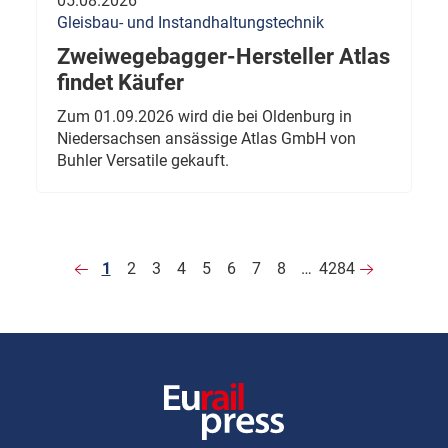
05.08.2026
Gleisbau- und Instandhaltungstechnik
Zweiwegebagger-Hersteller Atlas
findet Käufer
Zum 01.09.2026 wird die bei Oldenburg in
Niedersachsen ansässige Atlas GmbH von
Buhler Versatile gekauft.
1
2
3
4
5
6
7
8
…
4284