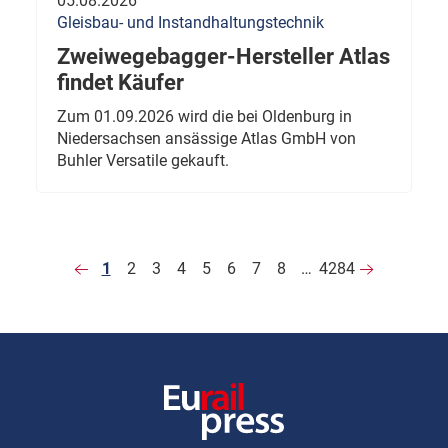
05.08.2026
Gleisbau- und Instandhaltungstechnik
Zweiwegebagger-Hersteller Atlas
findet Käufer
Zum 01.09.2026 wird die bei Oldenburg in
Niedersachsen ansässige Atlas GmbH von
Buhler Versatile gekauft.
1
2
3
4
5
6
7
8
…
4284