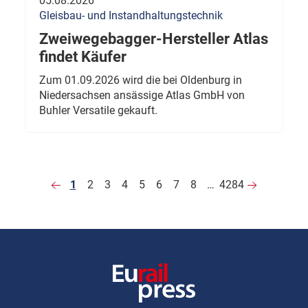
05.08.2026
Gleisbau- und Instandhaltungstechnik
Zweiwegebagger-Hersteller Atlas
findet Käufer
Zum 01.09.2026 wird die bei Oldenburg in
Niedersachsen ansässige Atlas GmbH von
Buhler Versatile gekauft.
1
2
3
4
5
6
7
8
…
4284