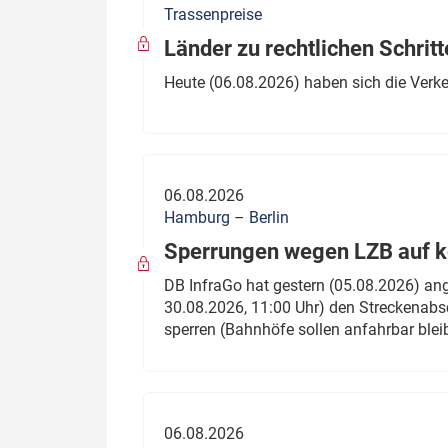
Trassenpreise
Politik
Fahrzeuge
Länder zu rechtlichen Schritt
Verbände: Wer spricht für
Infrastrukt
Heute (06.08.2026) haben sich die Verk
wen?
ÖPNV
Marktplatz: Wer macht was?
Start-Up-Check
06.08.2026
Thema des Monats
Hamburg – Berlin
Sperrungen wegen LZB auf ko
Dossier: Generalsanierung
DB InfraGo hat gestern (05.08.2026) an
Dossier: ETCS
30.08.2026, 11:00 Uhr) den Streckenabsc
sperren (Bahnhöfe sollen anfahrbar blei
Dossier:
Stellwerksbesetzung
06.08.2026