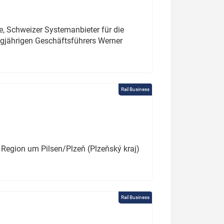
e, Schweizer Systemanbieter für die
angjährigen Geschäftsführers Werner
Rail Business
 Region um Pilsen/Plzeň (Plzeňský kraj)
Rail Business