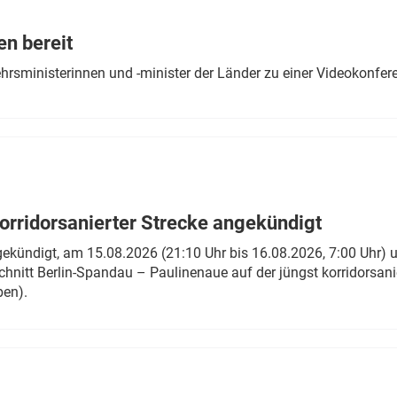
Eurailpress Career Boost
 & Komponenten
en bereit
ur & Ausrüstung
ehrsministerinnen und -minister der Länder zu einer Videokonf
rridorsanierter Strecke angekündigt
gekündigt, am 15.08.2026 (21:10 Uhr bis 16.08.2026, 7:00 Uhr) 
hnitt Berlin-Spandau – Paulinenaue auf der jüngst korridorsan
ben).