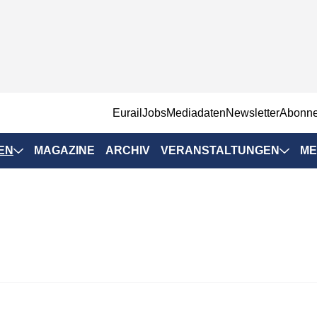
EurailJobs
Mediadaten
Newsletter
Abonn
EN
MAGAZINE
ARCHIV
VERANSTALTUNGEN
ME
Eurailpress-
Veranstaltungen
Rad-Schiene Tagung
 Positionen
IRSA 2025
n & Märkte
Branchentermine
ervices