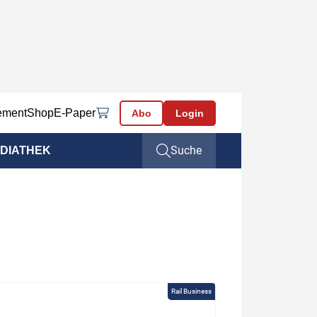
ement
Shop
E-Paper
Abo
Login
Suche
DIATHEK
Rail Business