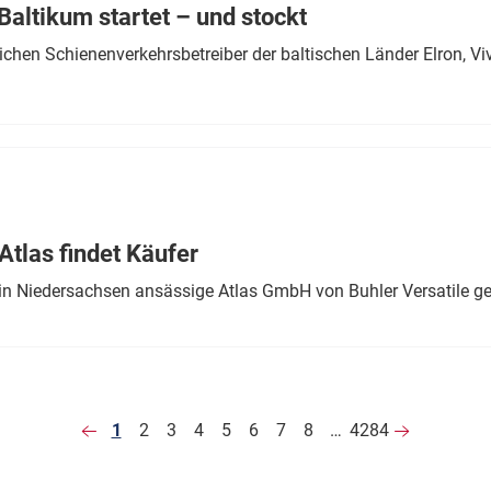
altikum startet – und stockt
chen Schienenverkehrsbetreiber der baltischen Länder Elron, V
tlas findet Käufer
in Niedersachsen ansässige Atlas GmbH von Buhler Versatile ge
1
2
3
4
5
6
7
8
…
4284