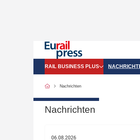
RAIL BUSINESS PLUS
NACHRICHT
Organigramme
Politik
Nachrichten
SGV-Marktdaten
Recht
SPNV-Marktdaten
Personen &
Nachrichten
Bilanzen
Unternehme
Recht
Betrieb & S
06.08.2026