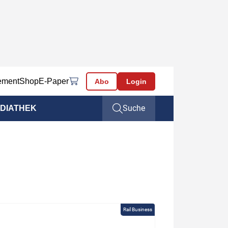
ement
Shop
E-Paper
Abo
Login
Suche
DIATHEK
Rail Business