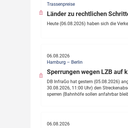
Trassenpreise
Politik
Fahrzeuge
Länder zu rechtlichen Schritt
Verbände: Wer spricht für
Infrastrukt
Heute (06.08.2026) haben sich die Verk
wen?
ÖPNV
Marktplatz: Wer macht was?
Start-Up-Check
06.08.2026
Thema des Monats
Hamburg – Berlin
Sperrungen wegen LZB auf ko
Dossier: Generalsanierung
DB InfraGo hat gestern (05.08.2026) an
Dossier: ETCS
30.08.2026, 11:00 Uhr) den Streckenabsc
sperren (Bahnhöfe sollen anfahrbar blei
Dossier:
Stellwerksbesetzung
06.08.2026