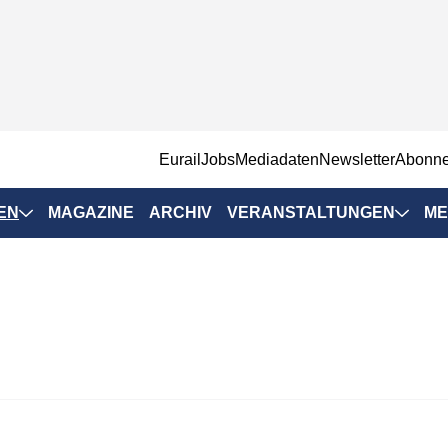
EurailJobs
Mediadaten
Newsletter
Abonn
EN
MAGAZINE
ARCHIV
VERANSTALTUNGEN
ME
Eurailpress-
Veranstaltungen
Rad-Schiene Tagung
 Positionen
IRSA 2025
n & Märkte
Branchentermine
ervices