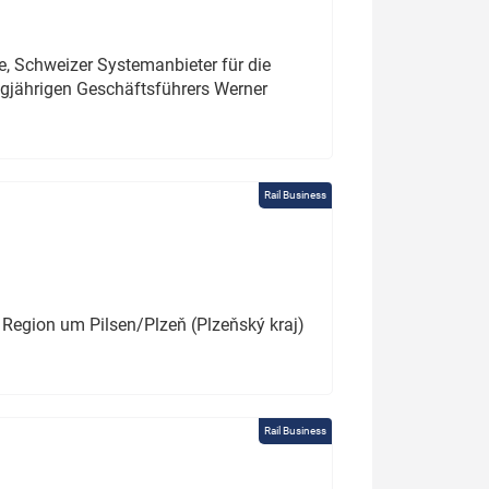
e, Schweizer Systemanbieter für die
angjährigen Geschäftsführers Werner
Rail Business
 Region um Pilsen/Plzeň (Plzeňský kraj)
Rail Business