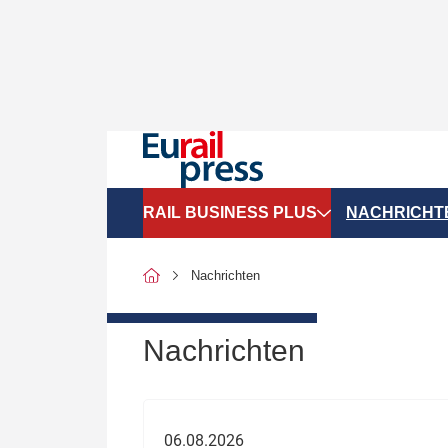
RAIL BUSINESS PLUS
NACHRICHT
Organigramme
Politik
Nachrichten
SGV-Marktdaten
Recht
SPNV-Marktdaten
Personen &
Nachrichten
Bilanzen
Unternehme
Recht
Betrieb & S
06.08.2026