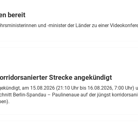
Eurailpress Career Boost
 & Komponenten
en bereit
ur & Ausrüstung
ehrsministerinnen und -minister der Länder zu einer Videokonf
rridorsanierter Strecke angekündigt
gekündigt, am 15.08.2026 (21:10 Uhr bis 16.08.2026, 7:00 Uhr) 
hnitt Berlin-Spandau – Paulinenaue auf der jüngst korridorsan
ben).