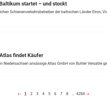
altikum startet – und stockt
chen Schienenverkehrsbetreiber der baltischen Länder Elron, V
tlas findet Käufer
in Niedersachsen ansässige Atlas GmbH von Buhler Versatile ge
1
2
3
4
5
6
7
8
…
4284