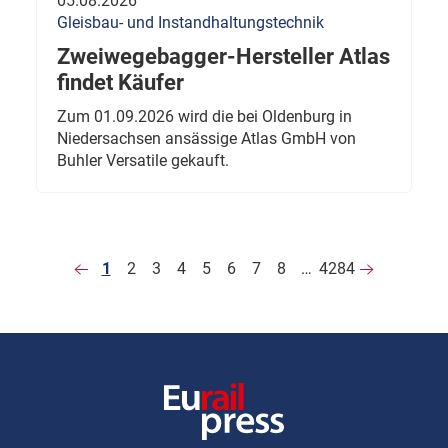
05.08.2026
Gleisbau- und Instandhaltungstechnik
Zweiwegebagger-Hersteller Atlas
findet Käufer
Zum 01.09.2026 wird die bei Oldenburg in
Niedersachsen ansässige Atlas GmbH von
Buhler Versatile gekauft.
1
2
3
4
5
6
7
8
…
4284