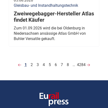
05.08.2026
Gleisbau- und Instandhaltungstechnik
Zweiwegebagger-Hersteller Atlas
findet Käufer
Zum 01.09.2026 wird die bei Oldenburg in
Niedersachsen ansässige Atlas GmbH von
Buhler Versatile gekauft.
1
2
3
4
5
6
7
8
…
4284