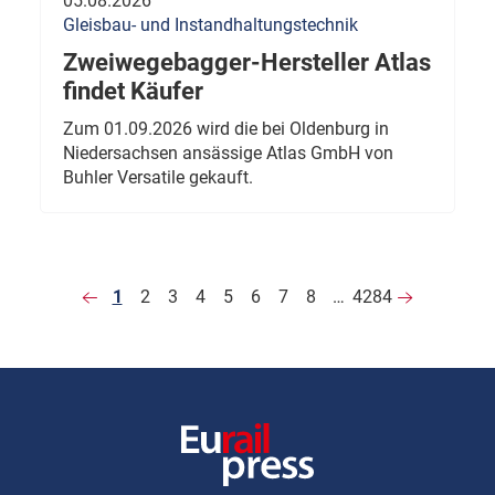
05.08.2026
Gleisbau- und Instandhaltungstechnik
Zweiwegebagger-Hersteller Atlas
findet Käufer
Zum 01.09.2026 wird die bei Oldenburg in
Niedersachsen ansässige Atlas GmbH von
Buhler Versatile gekauft.
1
2
3
4
5
6
7
8
…
4284