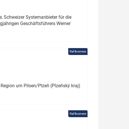
e, Schweizer Systemanbieter für die
angjährigen Geschäftsführers Werner
Rail Business
 Region um Pilsen/Plzeň (Plzeňský kraj)
Rail Business