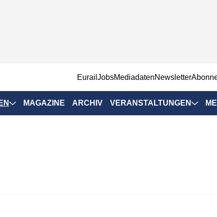
EurailJobs
Mediadaten
Newsletter
Abonn
EN
MAGAZINE
ARCHIV
VERANSTALTUNGEN
ME
Eurailpress-
Veranstaltungen
Rad-Schiene Tagung
 Positionen
IRSA 2025
n & Märkte
Branchentermine
ervices