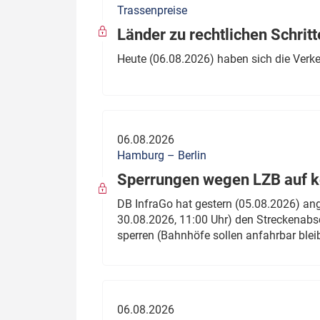
Trassenpreise
Politik
Fahrzeuge
Länder zu rechtlichen Schritt
Verbände: Wer spricht für
Infrastrukt
Heute (06.08.2026) haben sich die Verk
wen?
ÖPNV
Marktplatz: Wer macht was?
Start-Up-Check
06.08.2026
Thema des Monats
Hamburg – Berlin
Sperrungen wegen LZB auf ko
Dossier: Generalsanierung
DB InfraGo hat gestern (05.08.2026) an
Dossier: ETCS
30.08.2026, 11:00 Uhr) den Streckenabsc
sperren (Bahnhöfe sollen anfahrbar blei
Dossier:
Stellwerksbesetzung
06.08.2026