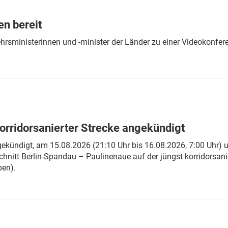
Eurailpress Career Boost
 & Komponenten
en bereit
ur & Ausrüstung
ehrsministerinnen und -minister der Länder zu einer Videokonf
rridorsanierter Strecke angekündigt
gekündigt, am 15.08.2026 (21:10 Uhr bis 16.08.2026, 7:00 Uhr) 
hnitt Berlin-Spandau – Paulinenaue auf der jüngst korridorsan
ben).