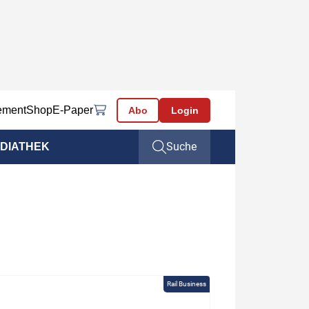
ement
Shop
E-Paper
Abo
Login
Suche
DIATHEK
Rail Business