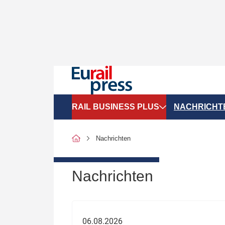
RAIL BUSINESS PLUS
NACHRICHT
Organigramme
Politik
Nachrichten
SGV-Marktdaten
Recht
SPNV-Marktdaten
Personen &
Nachrichten
Bilanzen
Unternehme
Recht
Betrieb & S
06.08.2026