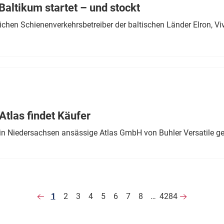
altikum startet – und stockt
chen Schienenverkehrsbetreiber der baltischen Länder Elron, V
tlas findet Käufer
in Niedersachsen ansässige Atlas GmbH von Buhler Versatile ge
1
2
3
4
5
6
7
8
…
4284