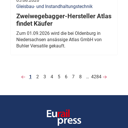
05.08.2026
Gleisbau- und Instandhaltungstechnik
Zweiwegebagger-Hersteller Atlas
findet Käufer
Zum 01.09.2026 wird die bei Oldenburg in
Niedersachsen ansässige Atlas GmbH von
Buhler Versatile gekauft.
1
2
3
4
5
6
7
8
…
4284