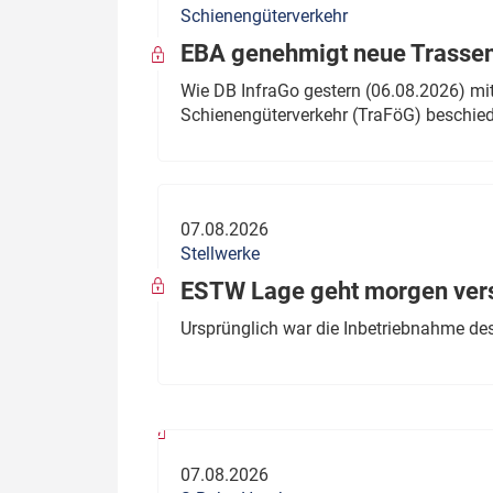
Schienengüterverkehr
Politik
Fahrzeuge
EBA genehmigt neue Trassen
Verbände: Wer spricht für
Infrastrukt
Wie DB InfraGo gestern (06.08.2026) mit
wen?
Schienengüterverkehr (TraFöG) beschie
ÖPNV
Marktplatz: Wer macht was?
Start-Up-Check
07.08.2026
Thema des Monats
Stellwerke
Dossier: Generalsanierung
ESTW Lage geht morgen versp
Dossier: ETCS
Ursprünglich war die Inbetriebnahme des
Dossier:
Stellwerksbesetzung
07.08.2026