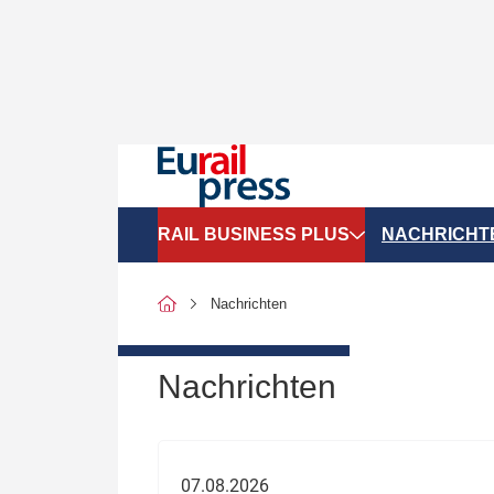
RAIL BUSINESS PLUS
NACHRICHT
Organigramme
Politik
Nachrichten
SGV-Marktdaten
Recht
SPNV-Marktdaten
Personen &
Nachrichten
Bilanzen
Unternehme
Recht
Betrieb & S
07.08.2026