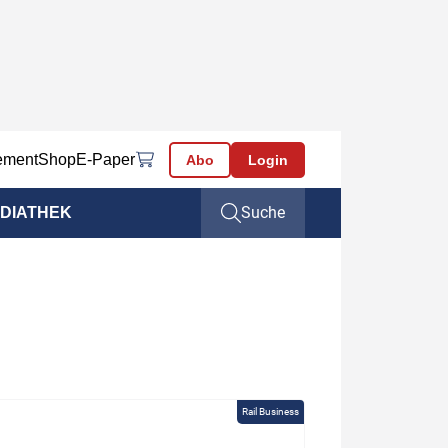
ement
Shop
E-Paper
Abo
Login
Suche
DIATHEK
Rail Business