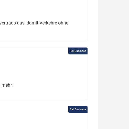
ertrags aus, damit Verkehre ohne
Rail Business
t mehr.
Rail Business