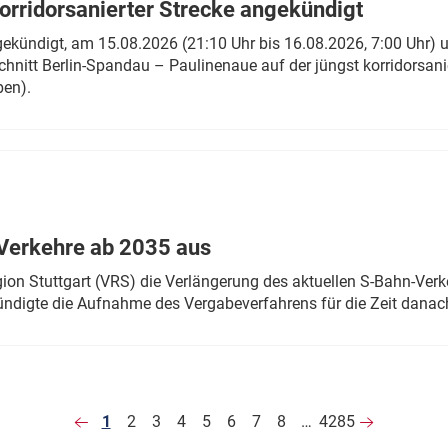
rridorsanierter Strecke angekündigt
gekündigt, am 15.08.2026 (21:10 Uhr bis 16.08.2026, 7:00 Uhr) 
hnitt Berlin-Spandau – Paulinenaue auf der jüngst korridorsan
ben).
Verkehre ab 2035 aus
n Stuttgart (VRS) die Verlängerung des aktuellen S-Bahn-Verk
ndigte die Aufnahme des Vergabeverfahrens für die Zeit danac
1
2
3
4
5
6
7
8
…
4285