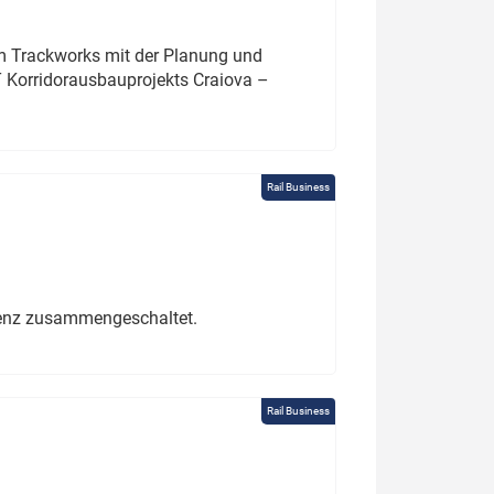
um Trackworks mit der Planung und
 Korridorausbauprojekts Craiova –
Rail Business
erenz zusammengeschaltet.
Rail Business