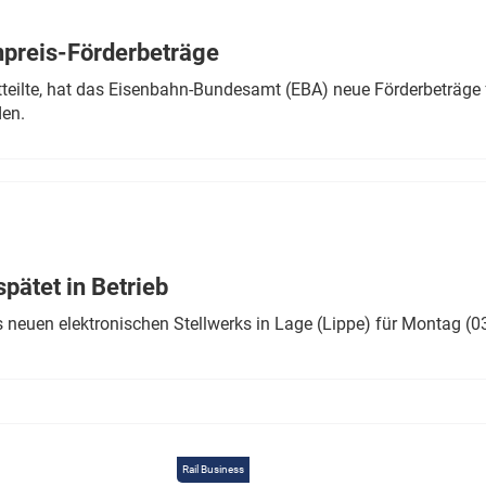
Eurailpress Career Boost
 & Komponenten
preis-Förderbeträge
ur & Ausrüstung
teilte, hat das Eisenbahn-Bundesamt (EBA) neue Förderbeträge 
den.
ätet in Betrieb
 neuen elektronischen Stellwerks in Lage (Lippe) für Montag (0
Rail Business