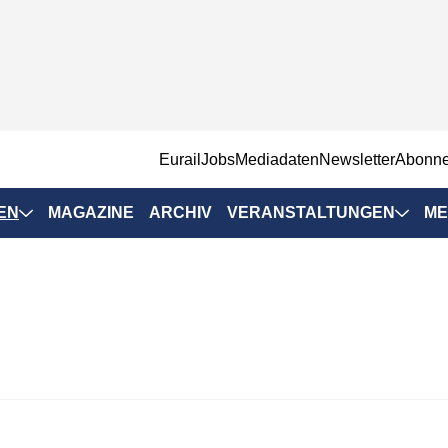
EurailJobs
Mediadaten
Newsletter
Abonn
EN
MAGAZINE
ARCHIV
VERANSTALTUNGEN
ME
Eurailpress-
Veranstaltungen
Rad-Schiene Tagung
 Positionen
IRSA 2025
n & Märkte
Branchentermine
ervices