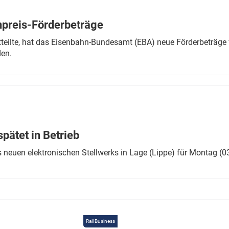
Eurailpress Career Boost
 & Komponenten
preis-Förderbeträge
ur & Ausrüstung
teilte, hat das Eisenbahn-Bundesamt (EBA) neue Förderbeträge 
den.
ätet in Betrieb
 neuen elektronischen Stellwerks in Lage (Lippe) für Montag (0
Rail Business