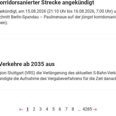
rridorsanierter Strecke angekündigt
gekündigt, am 15.08.2026 (21:10 Uhr bis 16.08.2026, 7:00 Uhr) 
hnitt Berlin-Spandau – Paulinenaue auf der jüngst korridorsan
ben).
Verkehre ab 2035 aus
n Stuttgart (VRS) die Verlängerung des aktuellen S-Bahn-Verk
ndigte die Aufnahme des Vergabeverfahrens für die Zeit danac
1
2
3
4
5
6
7
8
…
4285