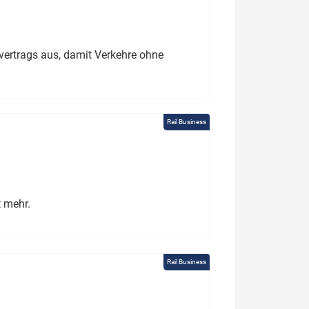
ertrags aus, damit Verkehre ohne
Rail Business
t mehr.
Rail Business