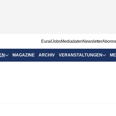
EurailJobs
Mediadaten
Newsletter
Abonn
EN
MAGAZINE
ARCHIV
VERANSTALTUNGEN
ME
Eurailpress-
Veranstaltungen
Rad-Schiene Tagung
 Positionen
IRSA 2025
n & Märkte
Branchentermine
ervices