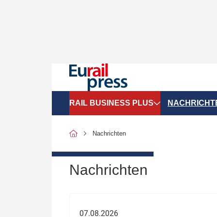
RAIL BUSINESS PLUS
NACHRICHT
Organigramme
Politik
Nachrichten
SGV-Marktdaten
Recht
SPNV-Marktdaten
Personen &
Nachrichten
Bilanzen
Unternehme
Recht
Betrieb & S
07.08.2026