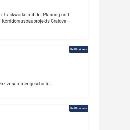
um Trackworks mit der Planung und
 Korridorausbauprojekts Craiova –
Rail Business
erenz zusammengeschaltet.
Rail Business