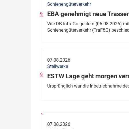
Schienengüterverkehr
Politik
Fahrzeuge
EBA genehmigt neue Trassen
Verbände: Wer spricht für
Infrastrukt
Wie DB InfraGo gestern (06.08.2026) mit
wen?
Schienengüterverkehr (TraFöG) beschie
ÖPNV
Marktplatz: Wer macht was?
Start-Up-Check
07.08.2026
Thema des Monats
Stellwerke
Dossier: Generalsanierung
ESTW Lage geht morgen versp
Dossier: ETCS
Ursprünglich war die Inbetriebnahme des
Dossier:
Stellwerksbesetzung
07.08.2026