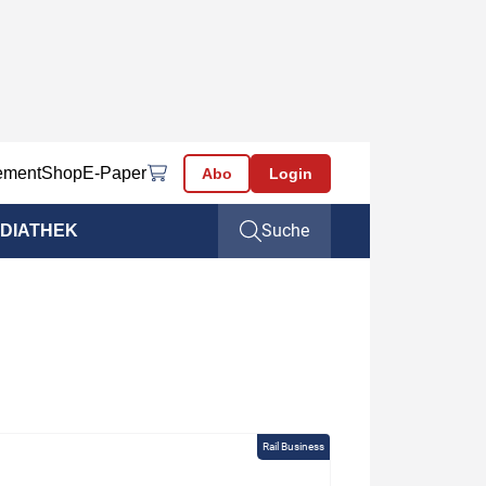
ement
Shop
E-Paper
Abo
Login
Suche
DIATHEK
Rail Business