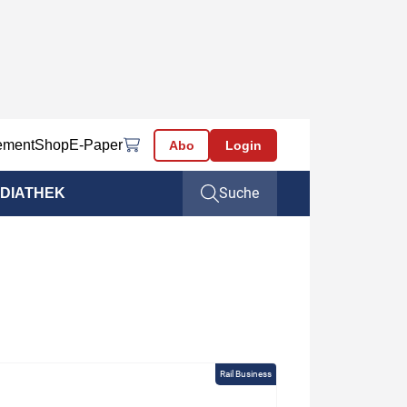
ement
Shop
E-Paper
Abo
Login
Suche
DIATHEK
Rail Business