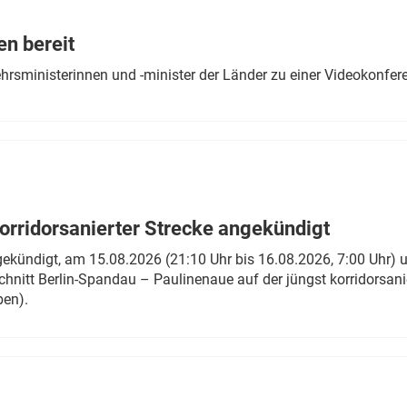
Eurailpress Career Boost
 & Komponenten
en bereit
ur & Ausrüstung
ehrsministerinnen und -minister der Länder zu einer Videokonf
rridorsanierter Strecke angekündigt
gekündigt, am 15.08.2026 (21:10 Uhr bis 16.08.2026, 7:00 Uhr) 
hnitt Berlin-Spandau – Paulinenaue auf der jüngst korridorsan
ben).