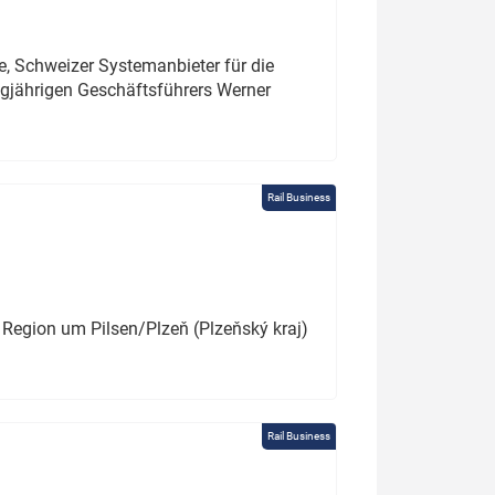
e, Schweizer Systemanbieter für die
angjährigen Geschäftsführers Werner
Rail Business
 Region um Pilsen/Plzeň (Plzeňský kraj)
Rail Business