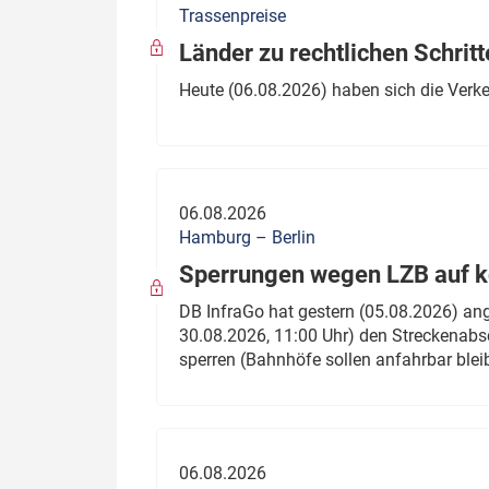
Trassenpreise
Politik
Fahrzeuge
Länder zu rechtlichen Schritt
Verbände: Wer spricht für
Infrastrukt
Heute (06.08.2026) haben sich die Verk
wen?
ÖPNV
Marktplatz: Wer macht was?
Start-Up-Check
06.08.2026
Thema des Monats
Hamburg – Berlin
Sperrungen wegen LZB auf ko
Dossier: Generalsanierung
DB InfraGo hat gestern (05.08.2026) an
Dossier: ETCS
30.08.2026, 11:00 Uhr) den Streckenabsc
sperren (Bahnhöfe sollen anfahrbar blei
Dossier:
Stellwerksbesetzung
06.08.2026