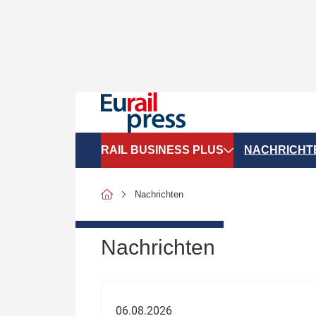
RAIL BUSINESS PLUS
NACHRICHT
Organigramme
Politik
Nachrichten
SGV-Marktdaten
Recht
SPNV-Marktdaten
Personen &
Nachrichten
Bilanzen
Unternehme
Recht
Betrieb & S
06.08.2026