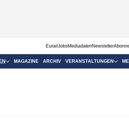
EurailJobs
Mediadaten
Newsletter
Abonn
EN
MAGAZINE
ARCHIV
VERANSTALTUNGEN
ME
Eurailpress-
Veranstaltungen
Rad-Schiene Tagung
 Positionen
IRSA 2025
n & Märkte
Branchentermine
ervices