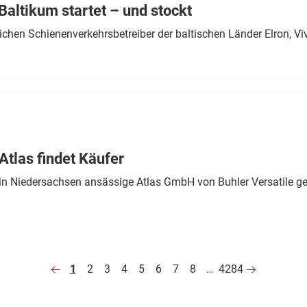
altikum startet – und stockt
chen Schienenverkehrsbetreiber der baltischen Länder Elron, V
tlas findet Käufer
in Niedersachsen ansässige Atlas GmbH von Buhler Versatile ge
1
2
3
4
5
6
7
8
…
4284