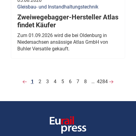
05.08.2026
Gleisbau- und Instandhaltungstechnik
Zweiwegebagger-Hersteller Atlas
findet Käufer
Zum 01.09.2026 wird die bei Oldenburg in
Niedersachsen ansässige Atlas GmbH von
Buhler Versatile gekauft.
1
2
3
4
5
6
7
8
…
4284