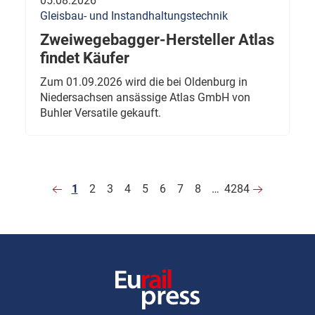
05.08.2026
Gleisbau- und Instandhaltungstechnik
Zweiwegebagger-Hersteller Atlas
findet Käufer
Zum 01.09.2026 wird die bei Oldenburg in
Niedersachsen ansässige Atlas GmbH von
Buhler Versatile gekauft.
1
2
3
4
5
6
7
8
…
4284