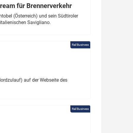
tream für Brennerverkehr
obel (Österreich) und sein Südtiroler
italienischen Savigliano.
Rail Business
ordzulauf) auf der Webseite des
Rail Business