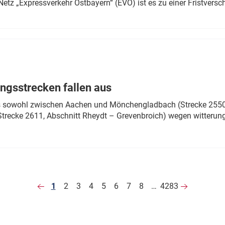
Netz „Expressverkehr Ostbayern“ (EVO) ist es zu einer Fristver
ngsstrecken fallen aus
 es sowohl zwischen Aachen und Mönchengladbach (Strecke 2550,
recke 2611, Abschnitt Rheydt – Grevenbroich) wegen witterun
1
2
3
4
5
6
7
8
…
4283