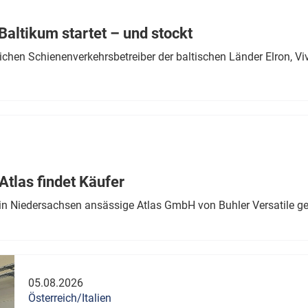
Eurailpress Career Boost
 & Komponenten
altikum startet – und stockt
ur & Ausrüstung
chen Schienenverkehrsbetreiber der baltischen Länder Elron, V
tlas findet Käufer
in Niedersachsen ansässige Atlas GmbH von Buhler Versatile ge
05.08.2026
Österreich/Italien