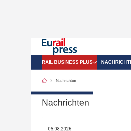
RAIL BUSINESS PLUS
NACHRICHT
Organigramme
Politik
Nachrichten
SGV-Marktdaten
Recht
SPNV-Marktdaten
Personen &
Nachrichten
Bilanzen
Unternehme
Recht
Betrieb & S
05.08.2026