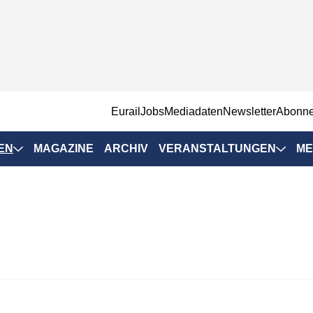
EurailJobs
Mediadaten
Newsletter
Abonn
EN
MAGAZINE
ARCHIV
VERANSTALTUNGEN
ME
Eurailpress-
Veranstaltungen
Rad-Schiene Tagung
 Positionen
IRSA 2025
n & Märkte
Branchentermine
ervices