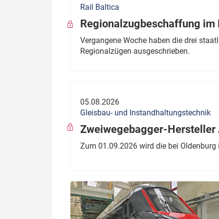
Rail Baltica
Politik
Fahrzeuge
Regionalzugbeschaffung im B
Verbände: Wer spricht für
Infrastrukt
Vergangene Woche haben die drei staatli
wen?
Regionalzügen ausgeschrieben.
ÖPNV
Marktplatz: Wer macht was?
Start-Up-Check
05.08.2026
Thema des Monats
Gleisbau- und Instandhaltungstechnik
Dossier: Generalsanierung
Zweiwegebagger-Hersteller A
Dossier: ETCS
Zum 01.09.2026 wird die bei Oldenburg 
Dossier:
Stellwerksbesetzung