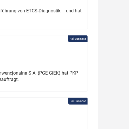
chführung von ETCS-Diagnostik – und hat
Rail Business
onwencjonalna S.A. (PGE GiEK) hat PKP
auftragt.
Rail Business