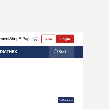
ement
Shop
E-Paper
Abo
Login
Suche
DIATHEK
Rail Business