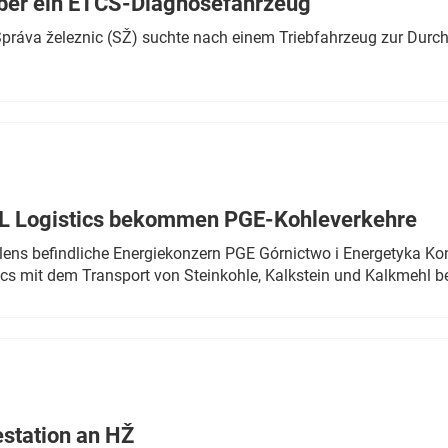
ber ein ETCS-Diagnosefahrzeug
r Správa železnic (SŽ) suchte nach einem Triebfahrzeug zur Dur
TL Logistics bekommen PGE-Kohleverkehre
olens befindliche Energiekonzern PGE Górnictwo i Energetyka K
cs mit dem Transport von Steinkohle, Kalkstein und Kalkmehl be
estation an HŽ